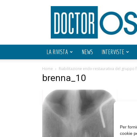
Doctor
OS
LA RIVISTA
NEWS
INTERVISTE
Home
Riabilitazione endo-restaurativa del gruppo
brenna_10
Per forni
cookie p