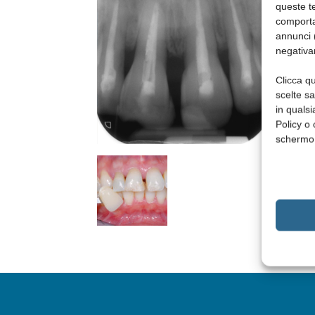
queste te
comporta
annunci (
negativa
Clicca qu
scelte s
in qualsi
Policy o 
schermo