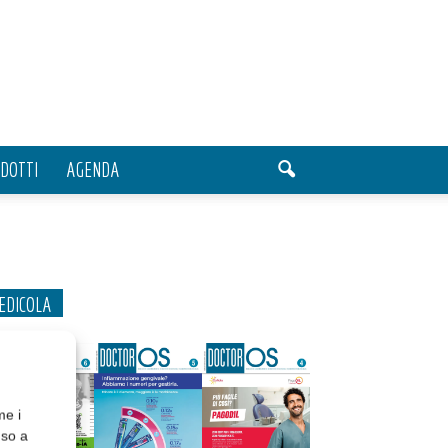
DOTTI
AGENDA
EDICOLA
me i
nso a