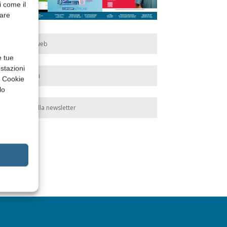
i come il
rare
Edicola web
e tue
stazioni
Abbonati
a Cookie
lo
Iscriviti alla newsletter