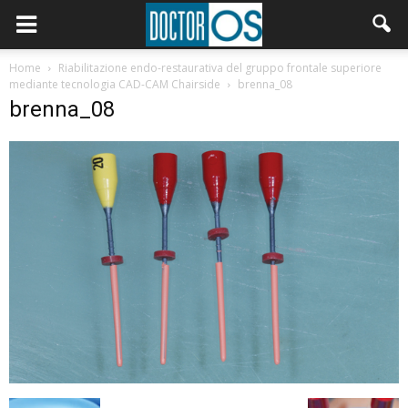
Home
Riabilitazione endo-restaurativa del gruppo frontale superiore
mediante tecnologia CAD-CAM Chairside
brenna_08
brenna_08