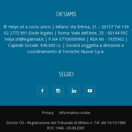
CHI SIAMO
© Helyx srl a socio unico | Milano: Via Eritrea, 21 – 20157 Tel +39
02 2772 991 (Sede legale) | Roma: Viale dell'Arte, 25 - 00144 PEC
helyx.srl@legalmail.it | P.IVA 07106000966 | REA MI - 1935962 |
Capitale Sociale: €40.000 i.v. | Società soggetta a direzione e
coordinamento di Tecniche Nuove S.p.A.
SEGUICI
Privacy
Informativa cookie
Doctor OS – Registrazione del Tribunale di Milano n. 741 del 16.10.1989
ROC 1946 - 26.09.2001