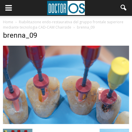
Home
Riabilitazione endo-restaurativa del gruppo frontale superiore
mediante tecnologia CAD-CAM Chairside
brenna_09
brenna_09