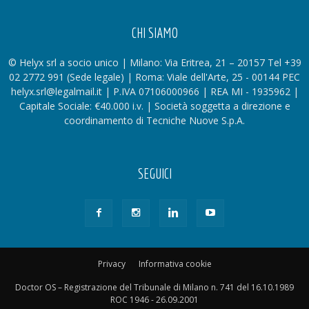
CHI SIAMO
© Helyx srl a socio unico | Milano: Via Eritrea, 21 – 20157 Tel +39
02 2772 991 (Sede legale) | Roma: Viale dell'Arte, 25 - 00144 PEC
helyx.srl@legalmail.it | P.IVA 07106000966 | REA MI - 1935962 |
Capitale Sociale: €40.000 i.v. | Società soggetta a direzione e
coordinamento di Tecniche Nuove S.p.A.
SEGUICI
Privacy
Informativa cookie
Doctor OS – Registrazione del Tribunale di Milano n. 741 del 16.10.1989
ROC 1946 - 26.09.2001