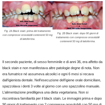
Fig. 2A Black stain: prima del trattamento
Fig. 2B Black stain: dopo 90 giorni di
con compresse orosolubili contenenti 50 mg
trattamento con compresse orosolubili
di lattoferrina.
contenenti 50 mg di lattoferrina.
Il secondo paziente, di sesso femminile e di anni 36, era affetto da
black stain e non manifestava altre patologie degne di nota. Non
era fumatrice né assumeva alcoolici e ogni 6 mesi si recava
dall’igienista dentale. Nell’esecuzione dell’igiene orale domiciliare,
spazzolava i denti 3 volte al giorno con uno spazzolino manuale.
L’alimentazione prediligeva una dieta vegetariana. Non si
riscontrava familiarità per il black stain. Le immagini prima e dopo
90 giorni di trattamento con 2 compresse orosolubili con 50 mg di