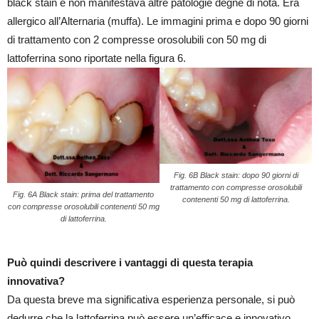
black stain e non manifestava altre patologie degne di nota. Era
allergico all’Alternaria (muffa). Le immagini prima e dopo 90 giorni
di trattamento con 2 compresse orosolubili con 50 mg di
lattoferrina sono riportate nella figura 6.
Fig. 6B Black stain: dopo 90 giorni di
trattamento con compresse orosolubili
Fig. 6A Black stain: prima del trattamento
contenenti 50 mg di lattoferrina.
con compresse orosolubili contenenti 50 mg
di lattoferrina.
Può quindi descrivere i vantaggi di questa terapia
innovativa?
Da questa breve ma significativa esperienza personale, si può
dedurre che la lattoferrina può essere un’efficace e innovativo