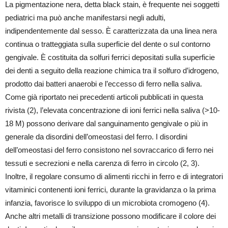
La pigmentazione nera, detta black stain, è frequente nei soggetti
pediatrici ma può anche manifestarsi negli adulti,
indipendentemente dal sesso. È caratterizzata da una linea nera
continua o tratteggiata sulla superficie del dente o sul contorno
gengivale. È costituita da solfuri ferrici depositati sulla superficie
dei denti a seguito della reazione chimica tra il solfuro d’idrogeno,
prodotto dai batteri anaerobi e l’eccesso di ferro nella saliva.
Come già riportato nei precedenti articoli pubblicati in questa
rivista (2), l’elevata concentrazione di ioni ferrici nella saliva (>10-
18 M) possono derivare dal sanguinamento gengivale o più in
generale da disordini dell’omeostasi del ferro. I disordini
dell’omeostasi del ferro consistono nel sovraccarico di ferro nei
tessuti e secrezioni e nella carenza di ferro in circolo (2, 3).
Inoltre, il regolare consumo di alimenti ricchi in ferro e di integratori
vitaminici contenenti ioni ferrici, durante la gravidanza o la prima
infanzia, favorisce lo sviluppo di un microbiota cromogeno (4).
Anche altri metalli di transizione possono modificare il colore dei