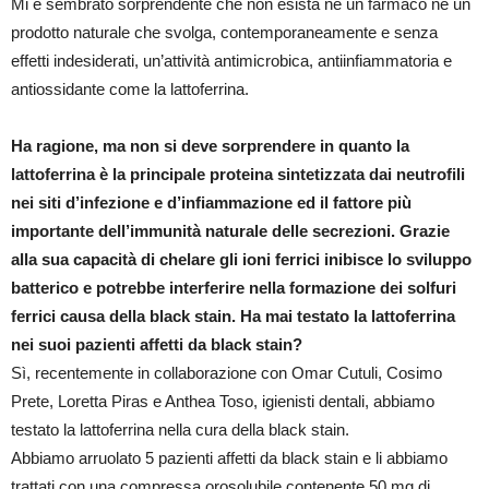
Mi è sembrato sorprendente che non esista né un farmaco né un
prodotto naturale che svolga, contemporaneamente e senza
effetti indesiderati, un’attività antimicrobica, antiinfiammatoria e
antiossidante come la lattoferrina.
Ha ragione, ma non si deve sorprendere in quanto la
lattoferrina è la principale proteina sintetizzata dai neutrofili
nei siti d’infezione e d’infiammazione ed il fattore più
importante dell’immunità naturale delle secrezioni. Grazie
alla sua capacità di chelare gli ioni ferrici inibisce lo sviluppo
batterico e potrebbe interferire nella formazione dei solfuri
ferrici causa della black stain. Ha mai testato la lattoferrina
nei suoi pazienti affetti da black stain?
Sì, recentemente in collaborazione con Omar Cutuli, Cosimo
Prete, Loretta Piras e Anthea Toso, igienisti dentali, abbiamo
testato la lattoferrina nella cura della black stain.
Abbiamo arruolato 5 pazienti affetti da black stain e li abbiamo
trattati con una compressa orosolubile contenente 50 mg di