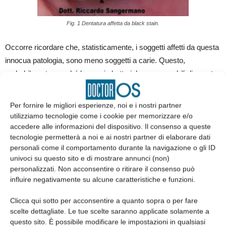
Fig. 1 Dentatura affetta da black stain.
Occorre ricordare che, statisticamente, i soggetti affetti da questa
innocua patologia, sono meno soggetti a carie. Questo,
probabilmente, perché le specie batteriche responsabili di questo
fenomeno sono presenti in maggior numero rispetto a quelle
responsabili della carie. Giova ricordare che nei soggetti giovani,
Per fornire le migliori esperienze, noi e i nostri partner
queste forme, a volte tendono a regredire con lo sviluppo puberale
utilizziamo tecnologie come i cookie per memorizzare e/o
ed il passaggio alla vita adulta.
accedere alle informazioni del dispositivo. Il consenso a queste
tecnologie permetterà a noi e ai nostri partner di elaborare dati
personali come il comportamento durante la navigazione o gli ID
Questa patologia è trasmissibile?
univoci su questo sito e di mostrare annunci (non)
Molto spesso, come ho già detto, si riscontra una certa familiarità
personalizzati. Non acconsentire o ritirare il consenso può
ma sembra che possa avvenire anche uno scambio diretto dei
influire negativamente su alcune caratteristiche e funzioni.
batteri cromogeni (effusioni) o indiretto, tramite utensili (spazzolini,
Clicca qui sotto per acconsentire a quanto sopra o per fare
posate). Una raccomandazione può essere quella di non lasciare
scelte dettagliate. Le tue scelte saranno applicate solamente a
gli spazzolini da denti a contatto e bagnati nello stesso
questo sito. È possibile modificare le impostazioni in qualsiasi