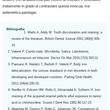
trattamento in grado di contrastare questa innocua, ma
antiestetica patologia.
Bibliografia:
Watts A, Addy M. Tooth discoloration and staining: a
review of the literature. British Dental Journal 2001;190(6):309-
16.
Valenti P. Cavità orale: Microbiota, Saliva, Lattoferrina,
Infiammazioni ed Infezioni. Doctor Os Mar 2016;27(3):303-11.
Paesano R, Natalizi T, Berlutti F, Valenti P. Body iron
delocalization: the serious drawback in iron disorders in both
developing and developed countries. Pathog Glob Health
2012;106(4):200-16.
Nordbo H, Eriksen HM, Rolla G, Attramadal A, Solheim H. Iron
staining of the acquired enamel pellicle after exposure to tannic
acid or chlorhexidine. Scand J Dent Res 1982;90:117-23.
Waerhag M, Gjermo P, Rolla G, Johansen JR. Comparison of