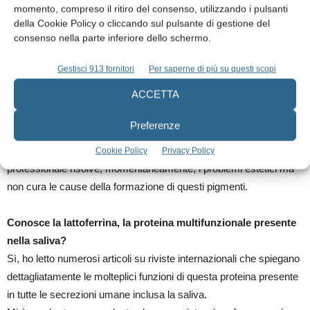
contenitore. Il bagno infatti, essendo un ambiente caldo-umido,
momento, compreso il ritiro del consenso, utilizzando i pulsanti
della Cookie Policy o cliccando sul pulsante di gestione del
rappresenta un habitat ottimale per la proliferazione batterica e
consenso nella parte inferiore dello schermo.
fungina.
Gestisci 913 fornitori
Per saperne di più su questi scopi
Dopo aver fornito tutte queste spiegazioni, cosa propone
ACCETTA
come terapia?
Propongo la rimozione immediata degli inestetismi mediante
Preferenze
ultrasuoni, paste per lucidare e polveri veicolate attraverso getti di
aria ed acqua. Inoltre, spiego in modo dettagliato che l’igiene
Cookie Policy
Privacy Policy
professionale risolve, momentaneamente, i problemi estetici ma
non cura le cause della formazione di questi pigmenti.
Conosce la lattoferrina, la proteina multifunzionale presente
nella saliva?
Sì, ho letto numerosi articoli su riviste internazionali che spiegano
dettagliatamente le molteplici funzioni di questa proteina presente
in tutte le secrezioni umane inclusa la saliva.