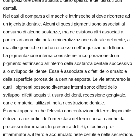
composizione della struttura o dello spessore dei tessuti duri
dentali.
Nei casi di comparsa di macchie intrinseche si deve ricorrere ad
un igienista dentale. Alcuni di questi pigmenti sono associati al
consumo di alcune sostanze, ma ne esistono altri associati a
particolari anomalie nella rimineralizzazione naturale del dente, a
malattie genetiche o ad un eccesso nell’acquisizione di fluoro.
La pigmentazione interna consiste nell’incorporazione di un
pigmento estrinseco all’interno della sostanza dentale successivo
allo sviluppo del dente. Essa è associata a difetti dello smalto e
della superficie porosa della dentina esposta. Le vie attraverso le
quali i pigmenti possono diventare interni sono: difetti dello
sviluppo, difetti acquisiti, usura dei denti, recessione gengivale,
carie e materiali utilizzati nella ricostruzione dentale.
È ormai appurato che l’elevata concentrazione di ferro disponibile
è dovuta a disordini dell’omeostasi del ferro causata anche da
processi infiammatori. In presenza di IL-6, citochina pro-
infiammatoria, il ferro è accumulato nelle cellule e nelle secrezioni.