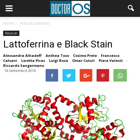
Home
Articoli scientifici
Focus on
Lattoferrina e Black Stain
Alessandra Alhadeff
,
Anthea Toso
,
Cosimo Prete
,
Francesco
Calvani
,
Loretta Piras
,
Luigi Rosa
,
Omar Cutuli
,
Piera Valenti
e
Riccardo Sangermano
16 Settembre 2016