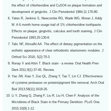
the effect of chlorhexidine and CuSO4 on plaque formation and
development of gingivitis. J Clin Periodontol 1984;11:176-80.
Yates R, Jenkins S, Newcombe RG, Wade WG, Moran J, Addy
M. A 6 month home usage trail of 1% chlorhexidine toothpaste.
Effects on plaque, gingivitis, calculus and tooth staining. J Clin
Periodontol 1993;20:130-8.
Talic NF, Almudhi AA. The effect of dietary pigmentation on the
esthetic appearance of clear orthodontic elastomeric modules. J
Orthod Sci 2016; 5(2):70-3.
Ronay V and Attin T. Black stain - a review. Oral Health Prev
Dent 2011;9(1):37-45. Review.
Yao JW, Xiao Y, Zuo QL, Zhang Y, Tao T, Lin CJ. Effectiveness
of cysteine proteases on protein/pigment film removal. Arch Oral
Biol 2013;58(11):1618-26.
Li Y, Zhang Q, Zhang F, Liu R, Liu H, Chen F. Analysis of the
Microbiota of Black Stain in the Primary Dentition. PLoS One.
2015;10(9):1-12.