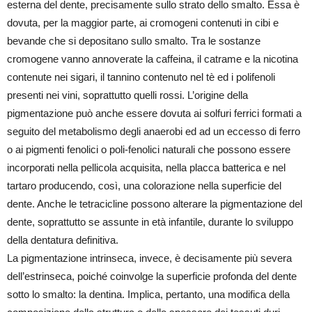
esterna del dente, precisamente sullo strato dello smalto. Essa è
dovuta, per la maggior parte, ai cromogeni contenuti in cibi e
bevande che si depositano sullo smalto. Tra le sostanze
cromogene vanno annoverate la caffeina, il catrame e la nicotina
contenute nei sigari, il tannino contenuto nel tè ed i polifenoli
presenti nei vini, soprattutto quelli rossi. L’origine della
pigmentazione può anche essere dovuta ai solfuri ferrici formati a
seguito del metabolismo degli anaerobi ed ad un eccesso di ferro
o ai pigmenti fenolici o poli-fenolici naturali che possono essere
incorporati nella pellicola acquisita, nella placca batterica e nel
tartaro producendo, così, una colorazione nella superficie del
dente. Anche le tetracicline possono alterare la pigmentazione del
dente, soprattutto se assunte in età infantile, durante lo sviluppo
della dentatura definitiva.
La pigmentazione intrinseca, invece, è decisamente più severa
dell’estrinseca, poiché coinvolge la superficie profonda del dente
sotto lo smalto: la dentina. Implica, pertanto, una modifica della