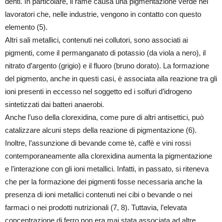
denti. In particolare, il rame causa una pigmentazione verde nei
lavoratori che, nelle industrie, vengono in contatto con questo
elemento (5).
Altri sali metallici, contenuti nei collutori, sono associati ai
pigmenti, come il permanganato di potassio (da viola a nero), il
nitrato d’argento (grigio) e il fluoro (bruno dorato). La formazione
del pigmento, anche in questi casi, è associata alla reazione tra gli
ioni presenti in eccesso nel soggetto ed i solfuri d’idrogeno
sintetizzati dai batteri anaerobi.
Anche l’uso della clorexidina, come pure di altri antisettici, può
catalizzare alcuni steps della reazione di pigmentazione (6).
Inoltre, l’assunzione di bevande come tè, caffè e vini rossi
contemporaneamente alla clorexidina aumenta la pigmentazione
e l’interazione con gli ioni metallici. Infatti, in passato, si riteneva
che per la formazione dei pigmenti fosse necessaria anche la
presenza di ioni metallici contenuti nei cibi o bevande o nei
farmaci o nei prodotti nutrizionali (7, 8). Tuttavia, l’elevata
concentrazione di ferro non era mai stata associata ad altre