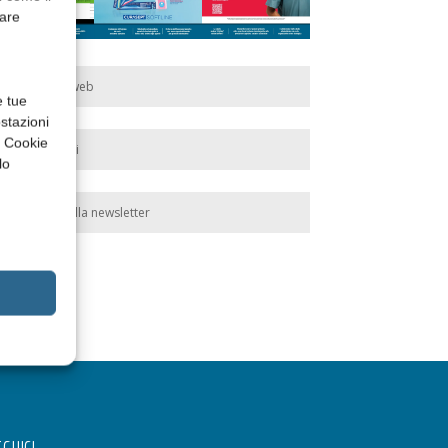
rare
Edicola web
e tue
stazioni
a Cookie
Abbonati
lo
Iscriviti alla newsletter