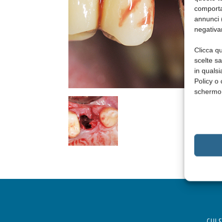
comporta
annunci (
negativa
Clicca qu
scelte s
in qualsi
Policy o 
schermo