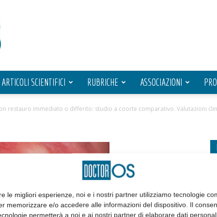
ARTICOLI SCIENTIFICI
RUBRICHE
ASSOCIAZIONI
PRO
con restauro immediato o differito: studio a coorte comparativo. Valutazioni cli
re le migliori esperienze, noi e i nostri partner utilizziamo tecnologie co
er memorizzare e/o accedere alle informazioni del dispositivo. Il conse
cnologie permetterà a noi e ai nostri partner di elaborare dati personal