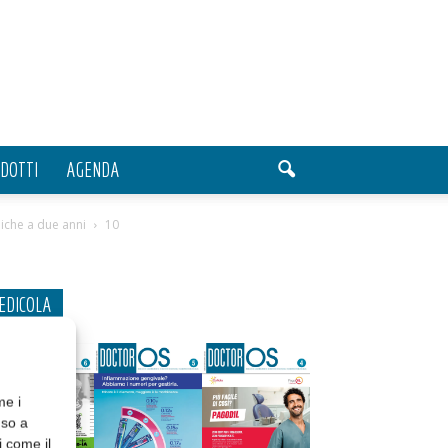
DOTTI
AGENDA
niche a due anni
10
EDICOLA
me i
nso a
i come il