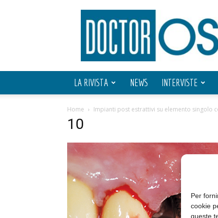
Doctor
OS
LA RIVISTA
NEWS
INTERVISTE
Home
Impianti post estrattivi su elemento singolo 
10
Per forni
cookie p
queste te