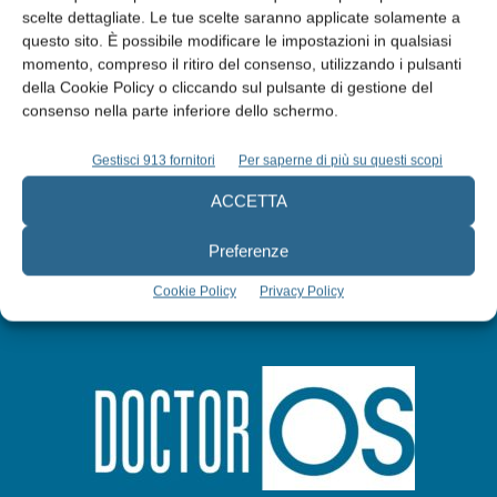
scelte dettagliate. Le tue scelte saranno applicate solamente a
Edicola web
questo sito. È possibile modificare le impostazioni in qualsiasi
momento, compreso il ritiro del consenso, utilizzando i pulsanti
della Cookie Policy o cliccando sul pulsante di gestione del
Abbonati
consenso nella parte inferiore dello schermo.
Gestisci 913 fornitori
Per saperne di più su questi scopi
Iscriviti alla newsletter
ACCETTA
Preferenze
Cookie Policy
Privacy Policy