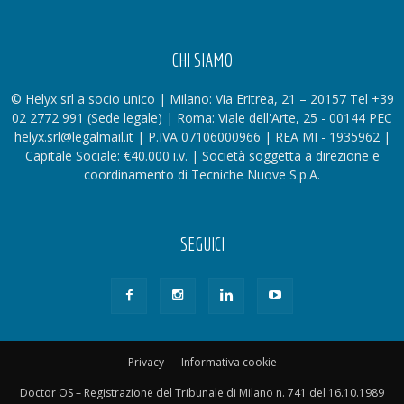
CHI SIAMO
© Helyx srl a socio unico | Milano: Via Eritrea, 21 – 20157 Tel +39
02 2772 991 (Sede legale) | Roma: Viale dell'Arte, 25 - 00144 PEC
helyx.srl@legalmail.it | P.IVA 07106000966 | REA MI - 1935962 |
Capitale Sociale: €40.000 i.v. | Società soggetta a direzione e
coordinamento di Tecniche Nuove S.p.A.
SEGUICI
Privacy
Informativa cookie
Doctor OS – Registrazione del Tribunale di Milano n. 741 del 16.10.1989