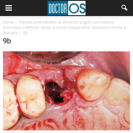
Home
Impianti post estrattivi su elemento singolo con restauro
immediato o differito: studio a coorte comparativo. Valutazioni cliniche a
due anni
9b
9b