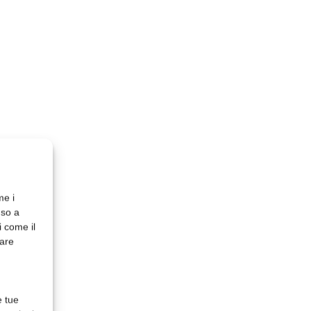
me i
nso a
i come il
rare
e tue