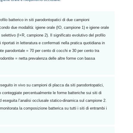
ofilo batterico in siti parodontopatici di due campioni
condo due modalità: igiene orale (IO, campione 1) e igiene orale
elettivo (I+R, campione 2). Il significato evolutivo del profilo
i riportati in letteratura e confermati nella pratica quotidiana in
ute parodontale = 70 per cento di cocchi e 30 per cento tra
parodontite = netta prevalenza delle altre forme con bassa
eseguito in vivo su campioni di placca da siti parodontopatici,
conteggiate percentualmente le forme batteriche sui siti di
d eseguita l’analisi occlusale statico-dinamica sul campione 2.
monitorata la composizione batterica su tutti i siti di entrambi i