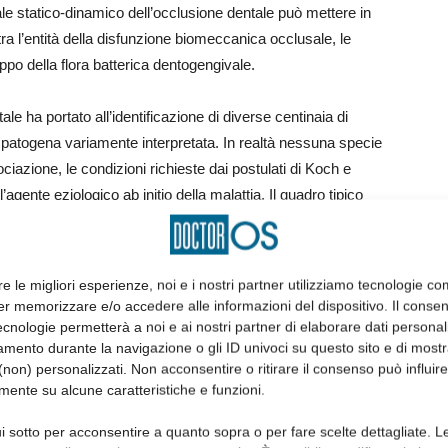
le statico-dinamico dell’occlusione dentale può mettere in
tra l’entità della disfunzione biomeccanica occlusale, le
uppo della flora batterica dentogengivale.
le ha portato all’identificazione di diverse centinaia di
à patogena variamente interpretata. In realtà nessuna specie
ciazione, le condizioni richieste dai postulati di Koch e
gente eziologico ab initio della malattia. Il quadro tipico
tterico clinicamente evidente deriva dall’azione di patogeni
nei soggetti sani. Questo aspetto
ttare una causa ulteriore favorente l’induzione del
re le migliori esperienze, noi e i nostri partner utilizziamo tecnologie co
uto evidentemente non più integro e tale a favorire lo
er memorizzare e/o accedere alle informazioni del dispositivo. Il conse
cnologie permetterà a noi e ai nostri partner di elaborare dati personal
mento durante la navigazione o gli ID univoci su questo sito e di most
non) personalizzati. Non acconsentire o ritirare il consenso può influire
mente su alcune caratteristiche e funzioni.
onclamata suddivisi in due gruppi in base al
i sotto per acconsentire a quanto sopra o per fare scelte dettagliate. L