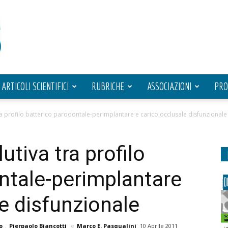
ARTICOLI SCIENTIFICI
RUBRICHE
ASSOCIAZIONI
PRO
ra profilo batterico parodontale-perimplantare e carico occlusale disfunzionale
utiva tra profilo
ntale-perimplantare
le disfunzionale
o
,
Pierpaolo Biancotti
e
Marco E. Pasqualini
10 Aprile 2011