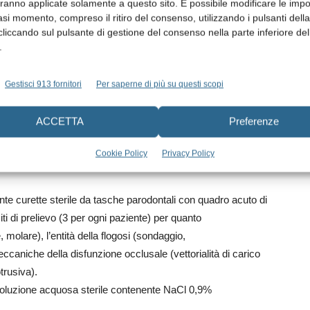
aranno applicate solamente a questo sito. È possibile modificare le impo
asi momento, compreso il ritiro del consenso, utilizzando i pulsanti dell
cliccando sul pulsante di gestione del consenso nella parte inferiore del
le (ultrasuoni e levigatura radicolare), composto da 81
.
trasuoni e levigatura radicolare) e riequilibrio occlusale
Gestisci 913 fornitori
Per saperne di più su questi scopi
ti.
ACCETTA
Preferenze
nsenso informato, a monitoraggio batteriologico, ad
 la variazione nella composizione del profilo batterico
Cookie Policy
Privacy Policy
occoidi in rapporto alle altre morfologie (bastoncelli,
ante curette sterile da tasche parodontali con quadro acuto di
i di prelievo (3 per ogni paziente) per quanto
 molare), l’entità della flogosi (sondaggio,
ccaniche della disfunzione occlusale (vettorialità di carico
otrusiva).
i soluzione acquosa sterile contenente NaCl 0,9%