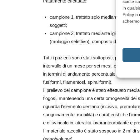
trattamento effettuato:
scelte s
in qualsi
Policy o 
campione 1, trattato solo mediante igiene ora
schermo
soggetti;
campione 2, trattato mediante igiene orale (ul
(molaggio selettivo), composto da 179 sogget
Tutti i pazienti sono stati sottoposti, previo co
intervallo di un mese per sei mesi, evidenziando
in termini di andamento percentuale delle forme c
fusiformi, filamentosi, spiraliformi).
Il prelievo del campione è stato effettuato medi
flogosi, mantenendo una certa omogeneità dei sit
riguarda l’elemento dentario (incisivo, premolare,
sanguinamento, mobilità) e caratteristiche biome
e di svincolo in lateralità lavoranteorbitante e pr
Il materiale raccolto è stato sospeso in 2 ml d
(peso/volume).