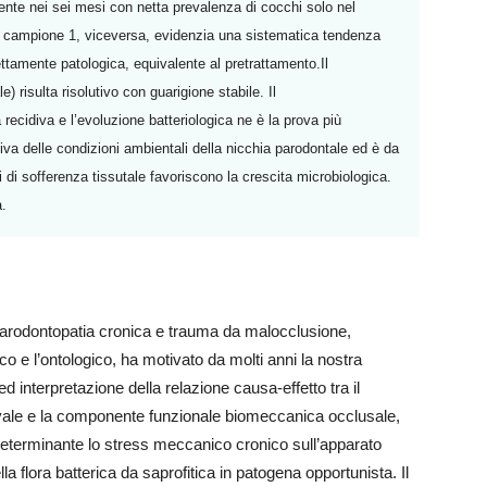
lmente nei sei mesi con netta prevalenza di cocchi solo nel
l campione 1, viceversa, evidenzia una sistematica tendenza
nettamente patologica, equivalente al pretrattamento.Il
) risulta risolutivo con guarigione stabile. Il
 recidiva e l’evoluzione batteriologica ne è la prova più
tiva delle condizioni ambientali della nicchia parodontale ed è da
 di sofferenza tissutale favoriscono la crescita microbiologica.
a.
a parodontopatia cronica e trauma da malocclusione,
co e l’ontologico, ha motivato da molti anni la nostra
interpretazione della relazione causa-effetto tra il
vale e la componente funzionale biomeccanica occlusale,
 determinante lo stress meccanico cronico sull’apparato
a flora batterica da saprofitica in patogena opportunista. Il