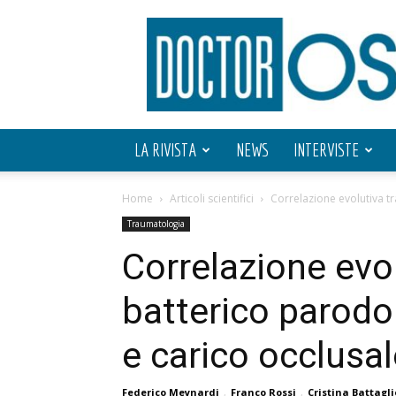
Doctor
OS
LA RIVISTA
NEWS
INTERVISTE
Home
Articoli scientifici
Correlazione evolutiva t
Traumatologia
Correlazione evol
batterico parodo
e carico occlusa
Federico Meynardi
,
Franco Rossi
,
Cristina Battagli