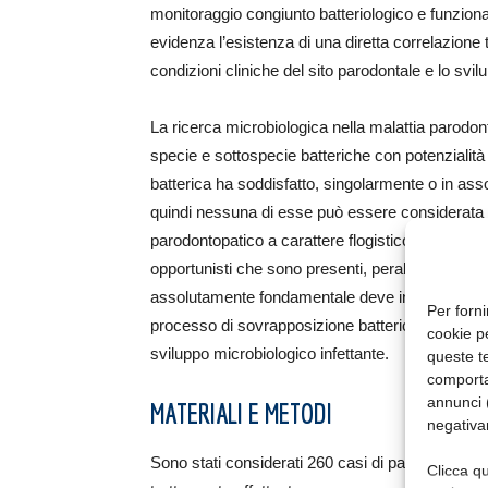
monitoraggio congiunto batteriologico e funziona
evidenza l’esistenza di una diretta correlazione 
condizioni cliniche del sito parodontale e lo svil
La ricerca microbiologica nella malattia parodonta
specie e sottospecie batteriche con potenzialit
batterica ha soddisfatto, singolarmente o in asso
quindi nessuna di esse può essere considerata l’a
parodontopatico a carattere flogistico-settico-ba
opportunisti che sono presenti, peraltro, anche 
assolutamente fondamentale deve indurre a sospe
Per forni
processo di sovrapposizione batterica in un tess
cookie p
sviluppo microbiologico infettante.
queste te
comporta
annunci (
MATERIALI E METODI
negativa
Sono stati considerati 260 casi di parodontite c
Clicca qu