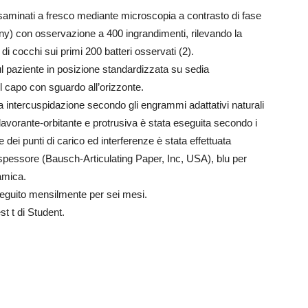
esaminati a fresco mediante microscopia a contrasto di fase
 con osservazione a 400 ingrandimenti, rilevando la
di cocchi sui primi 200 batteri osservati (2).
o sul paziente in posizione standardizzata su sedia
l capo con sguardo all’orizzonte.
a intercuspidazione secondo gli engrammi adattativi naturali
 lavorante-orbitante e protrusiva è stata eseguita secondo i
dei punti di carico ed interferenze è stata effettuata
 spessore (Bausch-Articulating Paper, Inc, USA), blu per
namica.
eseguito mensilmente per sei mesi.
st t di Student.