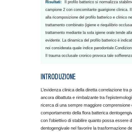
Risultati:
Il profilo batterico si normalizza stabi
campione 2 con concomitante guarigione clinica. I
alla ricomposizione del profilo batterico e clinico 
trattamento combinato (igiene e riequilibrio occlusale
trattamento mediante la sola igiene orale tende alla
evidente. La dinamica del profilo batterico è indica
noi considerata quale indice parodontale.Condizioni
Il trauma occlusale cronico provoca tale sofferenz
INTRODUZIONE
L’evidenza clinica della diretta correlazione tr
ancora dibattuta e rimbalzante tra l’epistemologi
ricerca di una sempre maggiore comprensione ed 
comportamento della flora batterica dentogengi
con l’obiettivo di stabilire quanto possa essere
dentogengivale nel favorire la trasformazione dell