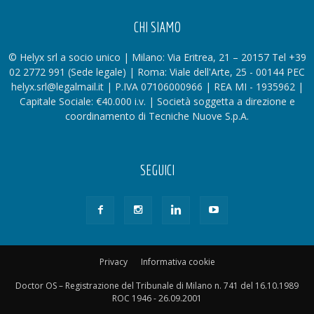
CHI SIAMO
© Helyx srl a socio unico | Milano: Via Eritrea, 21 – 20157 Tel +39
02 2772 991 (Sede legale) | Roma: Viale dell'Arte, 25 - 00144 PEC
helyx.srl@legalmail.it | P.IVA 07106000966 | REA MI - 1935962 |
Capitale Sociale: €40.000 i.v. | Società soggetta a direzione e
coordinamento di Tecniche Nuove S.p.A.
SEGUICI
Privacy
Informativa cookie
Doctor OS – Registrazione del Tribunale di Milano n. 741 del 16.10.1989
ROC 1946 - 26.09.2001