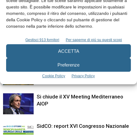
scelte dettagliate. Le tue scelte saranno applicate solamente a
Saldatrice endorale di Mondani.
17th PREMIUM DAY –
questo sito. È possibile modificare le impostazioni in qualsiasi
Principali applicazioni pratiche
International Congress on
momento, compreso il ritiro del consenso, utilizzando i pulsanti
Implant Prosthodontics
della Cookie Policy o cliccando sul pulsante di gestione del
consenso nella parte inferiore dello schermo.
ARTICOLI CORRELATI
Gestisci 913 fornitori
Per saperne di più su questi scopi
ALTRI ARTICOLI DALLO STESSO AUTORE
ACCETTA
Preferenze
Closed meeting SIdCO sulla gestione
delle lesioni osteolitiche delle ossa
Cookie Policy
Privacy Policy
mascellari
Si chiude il XV Meeting Mediterraneo
AIOP
SidCO: report XVI Congresso Nazionale