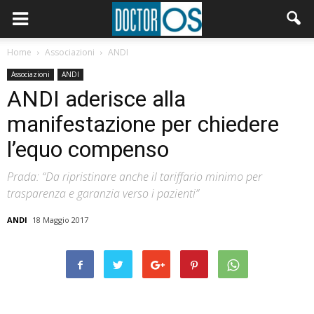
Home
Associazioni
ANDI
Associazioni
ANDI
ANDI aderisce alla
manifestazione per chiedere
l’equo compenso
Prada: “Da ripristinare anche il tariffario minimo per
trasparenza e garanzia verso i pazienti”
ANDI
18 Maggio 2017