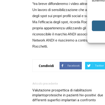
schermo
“tra breve diffonderemo i video attraverso il web e
Un lavoro di sensibilizzazione che anche i singo
degli spot sui propri profili social e sui siti”.
Ma l’efficacia degli spot, ricorda Rocchetti, no
propria appartenenza utilizzando gli strumenti c
riconoscibile il marchio ANDI associandolo al pr
Network ANDI e riusciremo a contrastare anche 
Rocchetti.
Condividi
Facebook
Twitter
Articolo precedente
Valutazione prospettica di riabilitazioni
implantoprotesiche in pazienti hiv-positivi: due
differenti superfici implantari a confronto