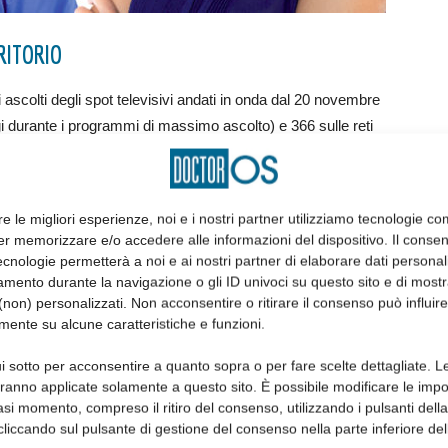
RITORIO
ascolti degli spot televisivi andati in onda dal 20 novembre
gi durante i programmi di massimo ascolto) e 366 sulle reti
oltre 30 milioni di persone. Stando a quanto ci riferisce
over 35 recita infatti una copertura del target di quasi il 59%
re le migliori esperienze, noi e i nostri partner utilizziamo tecnologie co
 comunicato mediamente quasi 6 volte (5,7)”.
er memorizzare e/o accedere alle informazioni del dispositivo. Il conse
scolto ma anche perché molti colleghi ci hanno segnalato che
cnologie permetterà a noi e ai nostri partner di elaborare dati personal
ro studio”, dice il Vice Presidente Vicario Mauro Rocchetti
mento durante la navigazione o gli ID univoci su questo sito e di most
non) personalizzati. Non acconsentire o ritirare il consenso può influire
mportante impegno, anche economico, che ANDI ha messo in
mente su alcune caratteristiche e funzioni.
di comunicazione, di far crescere, in senso quantitativo e
i sotto per acconsentire a quanto sopra o per fare scelte dettagliate. L
are ANDI al grande pubblico invitando i cittadini a scegliere
aranno applicate solamente a questo sito. È possibile modificare le impo
asi momento, compreso il ritiro del consenso, utilizzando i pulsanti dell
cliccando sul pulsante di gestione del consenso nella parte inferiore del
è finito”, continua il Vice Presidente Vicario Rocchetti,