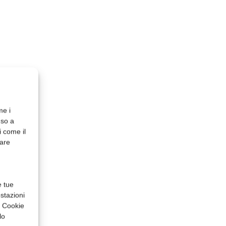
me i
nso a
i come il
rare
e tue
stazioni
a Cookie
lo