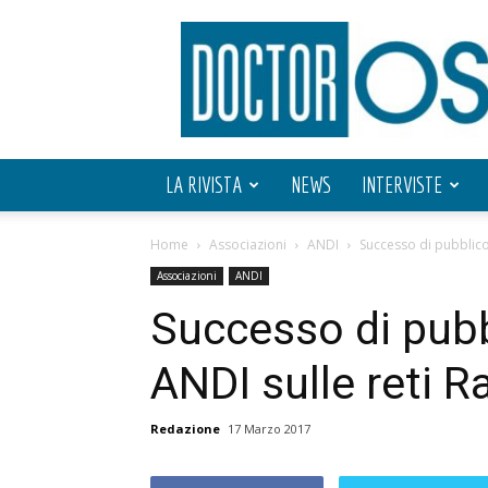
Doctor
OS
LA RIVISTA
NEWS
INTERVISTE
Home
Associazioni
ANDI
Successo di pubblico 
Associazioni
ANDI
Successo di pubb
ANDI sulle reti R
Redazione
17 Marzo 2017