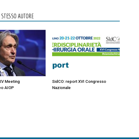
O STESSO AUTORE
 XV Meeting
SidCO: report XVI Congresso
eo AIOP
Nazionale