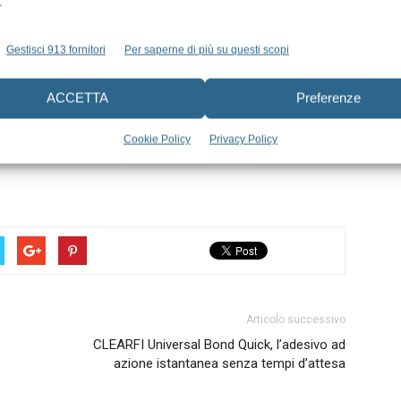
.
 grazie alle sezioni provinciali ANDI sulle televisioni locali.
li soci possono contribuire a rendere attivo postando i video
Gestisci 913 fornitori
Per saperne di più su questi scopi
n sarà completa se il socio ANDI non saprà valorizzare la
ACCETTA
Preferenze
he l’Associazione mette a disposizione per rendere di fatto
oprio studio. “Solo in questo modo daremo visibilità al
Cookie Policy
Privacy Policy
su questo piano le catene odontoiatriche”, conclude
Articolo successivo
CLEARFI Universal Bond Quick, l’adesivo ad
azione istantanea senza tempi d’attesa