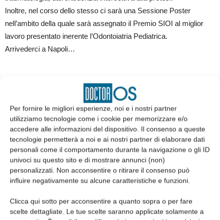
Inoltre, nel corso dello stesso ci sarà una Sessione Poster
nell’ambito della quale sarà assegnato il Premio SIOI al miglior
lavoro presentato inerente l’Odontoiatria Pediatrica.
Arrivederci a Napoli…
Per fornire le migliori esperienze, noi e i nostri partner
utilizziamo tecnologie come i cookie per memorizzare e/o
accedere alle informazioni del dispositivo. Il consenso a queste
tecnologie permetterà a noi e ai nostri partner di elaborare dati
personali come il comportamento durante la navigazione o gli ID
Articolo precedente
Articolo successivo
univoci su questo sito e di mostrare annunci (non)
Le raccomandazioni cliniche in
La collaborazione fra la Scuola
personalizzati. Non acconsentire o ritirare il consenso può
odontoiatria
di Pavia e l’Istituto
influire negativamente su alcune caratteristiche e funzioni.
Stomatologico Italiano: un
esempio di attività didattica e
Clicca qui sotto per acconsentire a quanto sopra o per fare
formativa nell’odontoiatria
scelte dettagliate. Le tue scelte saranno applicate solamente a
italiana fra gli anni quaranta e