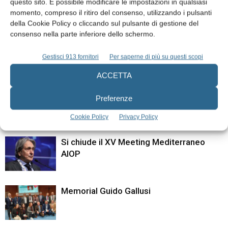
questo sito. È possibile modificare le impostazioni in qualsiasi
sessanta
momento, compreso il ritiro del consenso, utilizzando i pulsanti
della Cookie Policy o cliccando sul pulsante di gestione del
consenso nella parte inferiore dello schermo.
ARTICOLI CORRELATI
Gestisci 913 fornitori
Per saperne di più su questi scopi
ALTRI ARTICOLI DALLO STESSO AUTORE
ACCETTA
Closed meeting SIdCO sulla gestione
Preferenze
delle lesioni osteolitiche delle ossa
mascellari
Cookie Policy
Privacy Policy
Si chiude il XV Meeting Mediterraneo
AIOP
Memorial Guido Gallusi