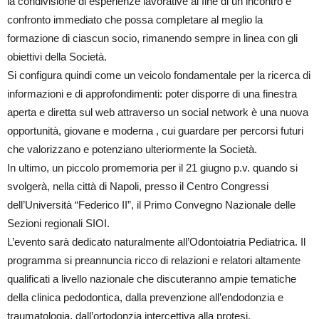
la condivisione di esperienze lavorative al fine di un incontro e
confronto immediato che possa completare al meglio la
formazione di ciascun socio, rimanendo sempre in linea con gli
obiettivi della Società.
Si configura quindi come un veicolo fondamentale per la ricerca di
informazioni e di approfondimenti: poter disporre di una finestra
aperta e diretta sul web attraverso un social network è una nuova
opportunità, giovane e moderna , cui guardare per percorsi futuri
che valorizzano e potenziano ulteriormente la Società.
In ultimo, un piccolo promemoria per il 21 giugno p.v. quando si
svolgerà, nella città di Napoli, presso il Centro Congressi
dell’Università “Federico II”, il Primo Convegno Nazionale delle
Sezioni regionali SIOI.
L’evento sarà dedicato naturalmente all’Odontoiatria Pediatrica. Il
programma si preannuncia ricco di relazioni e relatori altamente
qualificati a livello nazionale che discuteranno ampie tematiche
della clinica pedodontica, dalla prevenzione all’endodonzia e
traumatologia, dall’ortodonzia intercettiva alla protesi.