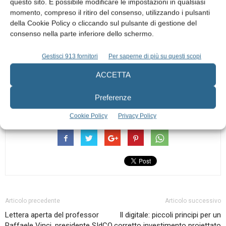
questo sito. È possibile modificare le impostazioni in qualsiasi
momento, compreso il ritiro del consenso, utilizzando i pulsanti
Un abbraccio…virtuale a tutti.
della Cookie Policy o cliccando sul pulsante di gestione del
consenso nella parte inferiore dello schermo.
UNITISIVINCE
Gestisci 913 fornitori
Per saperne di più su questi scopi
Gianmaria Fabrizio Ferrazzano
ACCETTA
Preferenze
TAGS
Odontoiatria pediatrica
SIOI
webinar
Cookie Policy
Privacy Policy
Articolo precedente
Articolo successivo
Lettera aperta del professor
Il digitale: piccoli principi per un
Raffaele Vinci, presidente SIdCO
corretto investimento proiettato