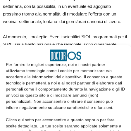
settimana, con la possibilità, in un eventuale ed agognato
prossimo ritorno alla normalità, di rimodulare l’offerta con un
webinar settimanale, lontano dai giorni/orari canonici di lavoro.
Al momento, i molteplici Eventi scientifici SIOI programmati per il
2020, sia a livello nazionale che regionale, sono ovviamente
sospesi, con l’intenzione di una rapida riproposta non appena tali
attività verranno consentite dalle Autorità competenti; non
Per fornire le migliori esperienze, noi e i nostri partner
escludiamo di organizzare alcuni di essi in una formula rivisitata
utilizziamo tecnologie come i cookie per memorizzare e/o
on-line.
accedere alle informazioni del dispositivo. Il consenso a queste
tecnologie permetterà a noi e ai nostri partner di elaborare dati
personali come il comportamento durante la navigazione o gli ID
Tutte le iniziative in essere saranno costantemente pubblicizzate
univoci su questo sito e di mostrare annunci (non)
sul web site e sulle pagine social della SIOI (Facebook ed
personalizzati. Non acconsentire o ritirare il consenso può
Instagram) che Vi invito a consultare costantemente.
influire negativamente su alcune caratteristiche e funzioni.
Clicca qui sotto per acconsentire a quanto sopra o per fare
A presto rivederci con il
primo Webinar
programmato per sabato
scelte dettagliate. Le tue scelte saranno applicate solamente a
18 aprile p.v. alle ore 17:30 sulla piattaforma ZOOM.