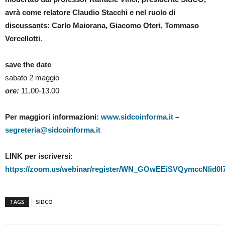
avrà come relatore
Claudio Stacchi
e nel ruolo di
discussants:
Carlo Maiorana, Giacomo Oteri, Tommaso
Vercellotti
.
save the date
sabato 2 maggio
ore:
11.00-13.00
Per maggiori informazioni:
www.sidcoinforma.it
–
segreteria@sidcoinforma.it
LINK per iscriversi:
https://zoom.us/webinar/register/WN_GOwEEiSVQymccNlid0
TAGS
SIDCO