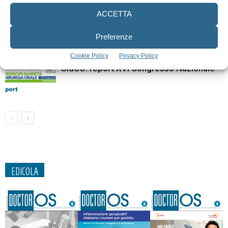
ACCETTA
Si chiude il XV Meeting Mediterraneo
AIOP
Preferenze
Cookie Policy
Privacy Policy
SidCO: report XVI Congresso Nazionale
EDICOLA