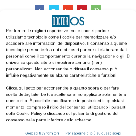
Per fornire le migliori esperienze, noi e i nostri partner
utilizziamo tecnologie come i cookie per memorizzare e/o
accedere alle informazioni del dispositivo. Il consenso a queste
Articolo precedente
Articolo successivo
tecnologie permetterà a noi e ai nostri partner di elaborare dati
personali come il comportamento durante la navigazione o gli ID
AlfaDocs lancia la Videovisita
Odontoiatria infantile e CoVID-­
univoci su questo sito e di mostrare annunci (non)
gratuita per medici e
19: verso la fase 2
personalizzati. Non acconsentire o ritirare il consenso può
professionisti sanitari
influire negativamente su alcune caratteristiche e funzioni.
Clicca qui sotto per acconsentire a quanto sopra o per fare
ARTICOLI CORRELATI
scelte dettagliate. Le tue scelte saranno applicate solamente a
ALTRI ARTICOLI DALLO STESSO AUTORE
questo sito. È possibile modificare le impostazioni in qualsiasi
momento, compreso il ritiro del consenso, utilizzando i pulsanti
della Cookie Policy o cliccando sul pulsante di gestione del
Closed meeting SIdCO sulla gestione
consenso nella parte inferiore dello schermo.
delle lesioni osteolitiche delle ossa
mascellari
Gestisci 913 fornitori
Per saperne di più su questi scopi