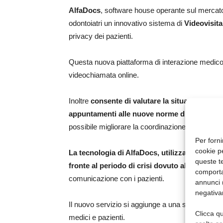
AlfaDocs
, software house operante sul mercato i
odontoiatri un innovativo sistema di
Videovisita
privacy dei pazienti.
Questa nuova piattaforma di interazione medico
videochiamata online.
Inoltre
consente di valutare la situazione del 
appuntamenti alle nuove norme di contenime
possibile migliorare la coordinazione di tempo e 
Per forni
cookie p
La tecnologia di AlfaDocs, utilizzabile su qua
queste te
fronte al periodo di crisi dovuto al Covid-19
,
comporta
comunicazione con i pazienti.
annunci (
negativa
Il nuovo servizio si aggiunge a una serie di inizia
Clicca qu
medici e pazienti.