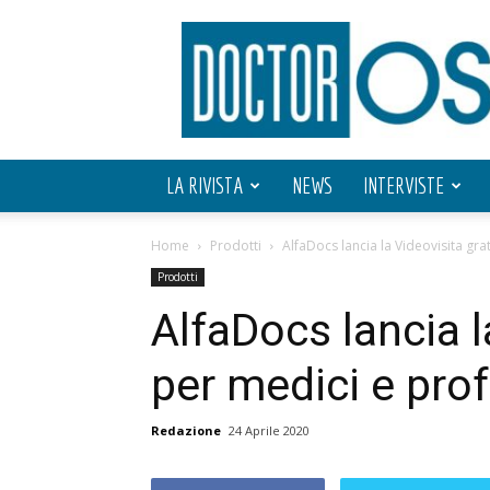
Doctor
OS
LA RIVISTA
NEWS
INTERVISTE
Home
Prodotti
AlfaDocs lancia la Videovisita grat
Prodotti
AlfaDocs lancia l
per medici e prof
Redazione
24 Aprile 2020