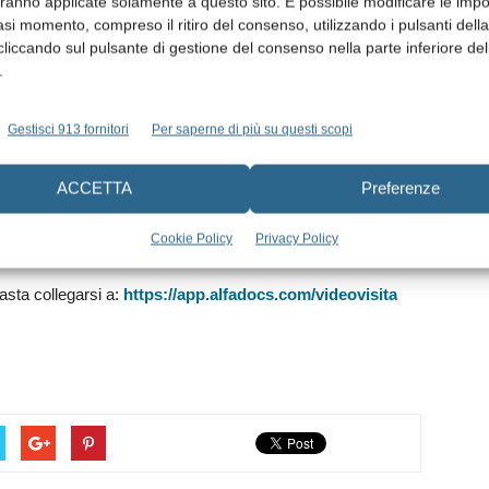
aranno applicate solamente a questo sito. È possibile modificare le impo
asi momento, compreso il ritiro del consenso, utilizzando i pulsanti dell
cliccando sul pulsante di gestione del consenso nella parte inferiore del
one di una piattaforma per la gestione completa dello
.
 Con la Videovisita gratuita apriamo i nostri servizi a
tiamo al fianco dei professionisti in questo momento
Gestisci 913 fornitori
Per saperne di più su questi scopi
tinuando a lavorare insieme, ne usciremo più forti”
ACCETTA
Preferenze
, fondatore di AlfaDocs
Cookie Policy
Privacy Policy
asta collegarsi a:
https://app.alfadocs.com/videovisita