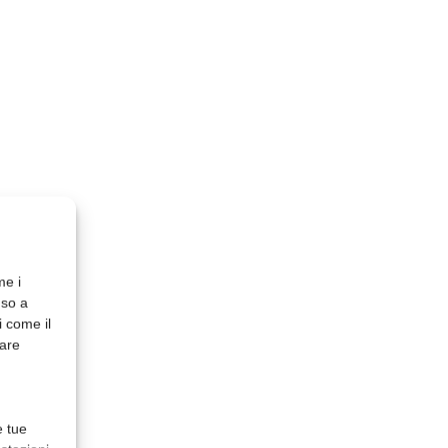
me i
nso a
i come il
rare
e tue