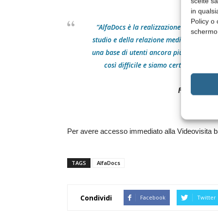
scelte s
in qualsi
Policy o 
“AlfaDocs è la realizzazione della visi
schermo
studio e della relazione medico-paziente.
una base di utenti ancora più ampia. Res
così difficile e siamo certi che, con
Fabian Zolk
Per avere accesso immediato alla Videovisita b
TAGS
AlfaDocs
Condividi
Facebook
Twitter