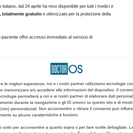
taliano, dal 24 aprile ha reso disponibile per tutti i medici e
, totalmente gratuito
e ottimizzato per la protezione della
-paziente offre accesso immediato al servizio di
paziente da remoto e di allineare il processo di gestione
nto dei contagi
. Grazie alla pre-valutazione online è infatti
priorità da assegnare alle prestazioni in agenda.
re le migliori esperienze, noi e i nostri partner utilizziamo tecnologie co
er memorizzare e/o accedere alle informazioni del dispositivo. Il conse
lsiasi dispositivo, permette ai professionisti di far
cnologie permetterà a noi e ai nostri partner di elaborare dati personal
 adottando in maniera semplice ed efficace nuovi percorsi di
mento durante la navigazione o gli ID univoci su questo sito e di most
non) personalizzati. Non acconsentire o ritirare il consenso può influire
mente su alcune caratteristiche e funzioni.
tive utili per facilitare la comunicazione mirata tra studi
i sotto per acconsentire a quanto sopra o per fare scelte dettagliate. L