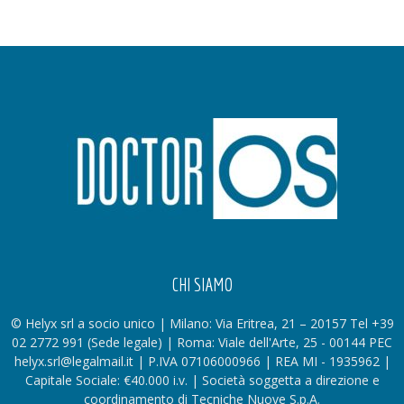
CHI SIAMO
© Helyx srl a socio unico | Milano: Via Eritrea, 21 – 20157 Tel +39
02 2772 991 (Sede legale) | Roma: Viale dell'Arte, 25 - 00144 PEC
helyx.srl@legalmail.it | P.IVA 07106000966 | REA MI - 1935962 |
Capitale Sociale: €40.000 i.v. | Società soggetta a direzione e
coordinamento di Tecniche Nuove S.p.A.