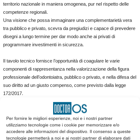
territorio nazionale in maniera omogenea, pur nel rispetto delle
competenze regionali.
Una visione che possa immaginare una complementarietà vera
tra pubblico e privato, scevra da pregiudizi e capace di prevedere
disegni a lungo termine per dar modo anche ai privati di
programmare investimenti in sicurezza.
Il tavolo tecnico fornisce l’opportunità di coagulare le varie
componenti di rappresentanza nella valorizzazione della figura
professionale dell’odontoiatra, pubblico o privato, e nella difesa del
suo diritto ad un giusto compenso, come previsto dalla legge
172/2017.
Il principio dell’equo compenso è essenziale per la tutela della
dignità professionale e garantisce al contempo il paziente sulla
adeguatezza prestazionale sotto il profilo qualitativo e quantitativo.
Per fornire le migliori esperienze, noi e i nostri partner
utilizziamo tecnologie come i cookie per memorizzare e/o
accedere alle informazioni del dispositivo. Il consenso a queste
Da ciò si evince l’importanza di un tariffario di riferimento che sia
tecnologie permetterà a noi e ai nostri partner di elaborare dati