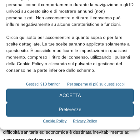
realistico e che stabilisca il limite sotto il quale non possa essere
personali come il comportamento durante la navigazione o gli ID
rimborsata una prestazione, sia in ambito pubblico che in quello
univoci su questo sito e di mostrare annunci (non)
personalizzati. Non acconsentire o ritirare il consenso può
privato.
influire negativamente su alcune caratteristiche e funzioni.
Non meno importante ai fini del decoro professionale è il
Clicca qui sotto per acconsentire a quanto sopra o per fare
diritto/dovere che la visita odontoiatrica debba essere retribuita e
scelte dettagliate. Le tue scelte saranno applicate solamente a
questo sito. È possibile modificare le impostazioni in qualsiasi
obbligatoriamente accompagnata dal referto al pari di ogni altra
momento, compreso il ritiro del consenso, utilizzando i pulsanti
visita specialistica.
della Cookie Policy o cliccando sul pulsante di gestione del
consenso nella parte inferiore dello schermo.
Per tutti questi motivi e per l’urgenza che ci viene imposta dalla
drammatica situazione attuale, i lavori del tavolo devono
Gestisci 913 fornitori
Per saperne di più su questi scopi
proseguire con pragmatismo e determinazione per resettare un
ACCETTA
sistema di assistenza in molti punti ormai obsoleto.
È infatti indispensabile e urgente che tale sistema venga
Preferenze
implementato e corretto al fine di rispondere alla domanda di cura
Cookie Policy
Privacy Policy
sempre più pressante e che in questo momento di grande
difficoltà sanitaria ed economica è destinata inevitabilmente ad