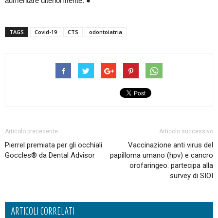
aumentare ulteriormente. ●
TAGS
Covid-19
CTS
odontoiatria
Articolo precedente
Articolo successivo
Pierrel premiata per gli occhiali
Vaccinazione anti virus del
Goccles® da Dental Advisor
papilloma umano (hpv) e cancro
orofaringeo: partecipa alla
survey di SIOI
ARTICOLI CORRELATI