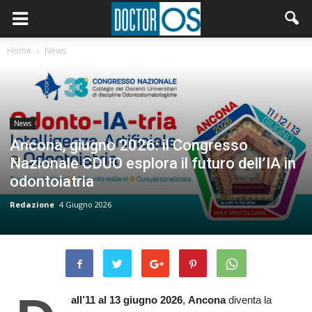
Home
News
News
Ancona, giugno 2026: il Congresso
Nazionale CDUO esplora il futuro dell’IA in
odontoiatria
Redazione
4 Giugno 2026
all’11 al 13 giugno 2026
,
Ancona
diventa la