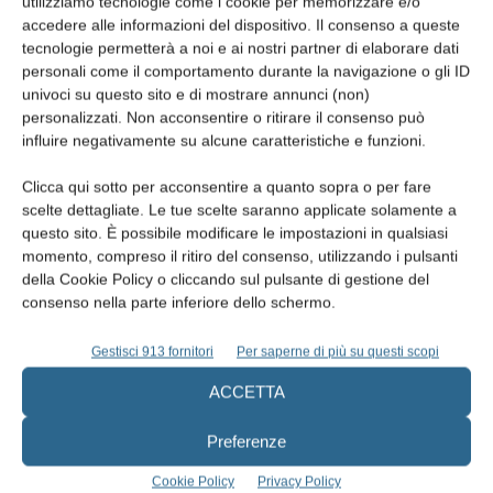
utilizziamo tecnologie come i cookie per memorizzare e/o
Le sedi: il fascino di Ancona protagonista
accedere alle informazioni del dispositivo. Il consenso a queste
tecnologie permetterà a noi e ai nostri partner di elaborare dati
personali come il comportamento durante la navigazione o gli ID
La Cerimonia Inaugurale si terrà nel suggestivo Teatro delle
univoci su questo sito e di mostrare annunci (non)
Muse; i lavori congressuali si svolgeranno presso la Mole
personalizzati. Non acconsentire o ritirare il consenso può
Vanvitelliana, simbolo architettonico della città. La partecipazione
influire negativamente su alcune caratteristiche e funzioni.
è gratuita, previa registrazione. Programma, relatori e modalità di
Clicca qui sotto per acconsentire a quanto sopra o per fare
iscrizione sono disponibili su
www.cduo.it
. Per informazioni:
scelte dettagliate. Le tue scelte saranno applicate solamente a
cduo2026@gmail.com
.
questo sito. È possibile modificare le impostazioni in qualsiasi
momento, compreso il ritiro del consenso, utilizzando i pulsanti
della Cookie Policy o cliccando sul pulsante di gestione del
consenso nella parte inferiore dello schermo.
Gestisci 913 fornitori
Per saperne di più su questi scopi
ACCETTA
Preferenze
Articolo precedente
Articolo successivo
Cookie Policy
Privacy Policy
Scanner intraorali e prescrizione
Ugo Pasqualini, pioniere