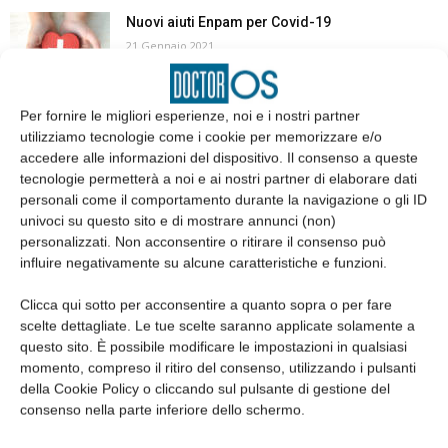
Nuovi aiuti Enpam per Covid-19
21 Gennaio 2021
Per fornire le migliori esperienze, noi e i nostri partner
L’odontoiatria ai tempi del Covid-19
utilizziamo tecnologie come i cookie per memorizzare e/o
19 Gennaio 2021
accedere alle informazioni del dispositivo. Il consenso a queste
tecnologie permetterà a noi e ai nostri partner di elaborare dati
personali come il comportamento durante la navigazione o gli ID
univoci su questo sito e di mostrare annunci (non)
personalizzati. Non acconsentire o ritirare il consenso può
1
2
3
influire negativamente su alcune caratteristiche e funzioni.
Clicca qui sotto per acconsentire a quanto sopra o per fare
scelte dettagliate. Le tue scelte saranno applicate solamente a
questo sito. È possibile modificare le impostazioni in qualsiasi
EDICOLA
momento, compreso il ritiro del consenso, utilizzando i pulsanti
della Cookie Policy o cliccando sul pulsante di gestione del
consenso nella parte inferiore dello schermo.