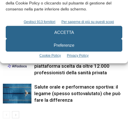
della Cookie Policy o cliccando sul pulsante di gestione del
ARTICOLI CORRELATI
consenso nella parte inferiore dello schermo.
ALTRI ARTICOLI DALLO STESSO AUTORE
Gestisci 913 fornitori
Per saperne di più su questi scopi
Lo studio odontoiatrico nell’era dell’AI.
ACCETTA
Chiave competitiva o rischio nascosto?
Preferenze
Cookie Policy
Privacy Policy
Alfadocs si rinnova: nuova identità per la
piattaforma scelta da oltre 12.000
professionisti della sanità privata
Salute orale e performance sportiva: il
legame (spesso sottovalutato) che può
fare la differenza