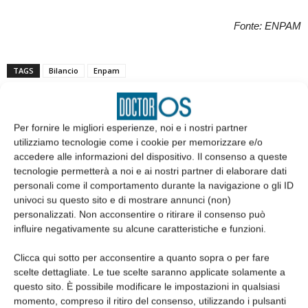
Fonte: ENPAM
TAGS
Bilancio
Enpam
Per fornire le migliori esperienze, noi e i nostri partner
utilizziamo tecnologie come i cookie per memorizzare e/o
accedere alle informazioni del dispositivo. Il consenso a queste
tecnologie permetterà a noi e ai nostri partner di elaborare dati
personali come il comportamento durante la navigazione o gli ID
univoci su questo sito e di mostrare annunci (non)
Articolo precedente
Articolo successivo
personalizzati. Non acconsentire o ritirare il consenso può
influire negativamente su alcune caratteristiche e funzioni.
European Academy of
È possibile usufruire della
Paediatric Dentistry (EAPD): il
detrazione fiscale in caso un
Clicca qui sotto per acconsentire a quanto sopra o per fare
presidente della SIOI eletto nella
pagamento sia effettuato da un
scelte dettagliate. Le tue scelte saranno applicate solamente a
Governance
familiare non convivente?
questo sito. È possibile modificare le impostazioni in qualsiasi
momento, compreso il ritiro del consenso, utilizzando i pulsanti