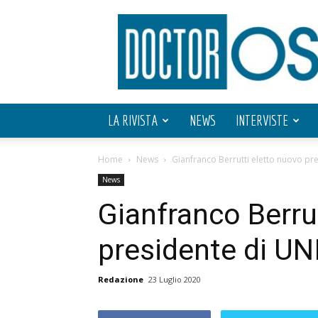
Doctor
OS
LA RIVISTA
NEWS
INTERVISTE
Home
News
Gianfranco Berrutti eletto nuovo pr
News
Gianfranco Berru
presidente di UN
Redazione
23 Luglio 2020