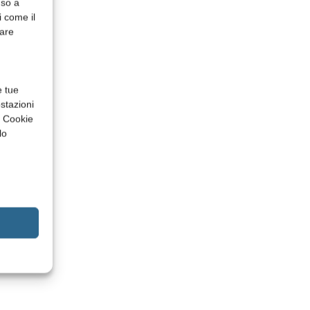
nso a
i come il
rare
e tue
stazioni
a Cookie
lo