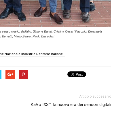
 In senso orario, dall’alto: Simone Banzi, Cristina Cesari Favonio, Emanuela
co Berrutti, Mario Zearo, Paolo Bussolari
ne Nazionale Industrie Dentarie Italiane
Articolo successivo
KaVo IXS™: la nuova era dei sensori digitali