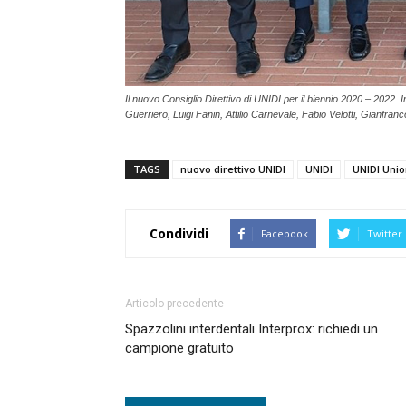
Il nuovo Consiglio Direttivo di UNIDI per il biennio 2020 – 2022.
Guerriero, Luigi Fanin, Attilio Carnevale, Fabio Velotti, Gianfran
TAGS
nuovo direttivo UNIDI
UNIDI
UNIDI Unio
Condividi
Facebook
Twitter
Articolo precedente
Spazzolini interdentali Interprox: richiedi un
campione gratuito