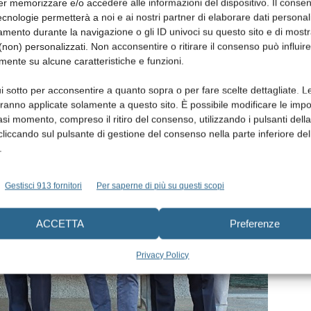
er memorizzare e/o accedere alle informazioni del dispositivo. Il conse
cnologie permetterà a noi e ai nostri partner di elaborare dati personal
mento durante la navigazione o gli ID univoci su questo sito e di most
non) personalizzati. Non acconsentire o ritirare il consenso può influire
mente su alcune caratteristiche e funzioni.
i sotto per acconsentire a quanto sopra o per fare scelte dettagliate. L
aranno applicate solamente a questo sito. È possibile modificare le impo
asi momento, compreso il ritiro del consenso, utilizzando i pulsanti dell
cliccando sul pulsante di gestione del consenso nella parte inferiore del
.
Gestisci 913 fornitori
Per saperne di più su questi scopi
ACCETTA
Preferenze
Privacy Policy