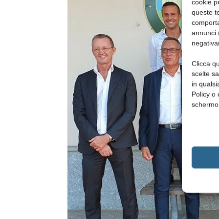
cookie p
queste te
comporta
annunci (
negativa
Clicca qu
scelte s
in qualsi
Policy o 
schermo