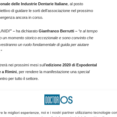
onale delle Industrie Dentarie Italiane
, al posto
ettivo di guidare le sorti dell’associazione nel prossimo
’emergenza ancora in corso.
 UNIDI
” –
ha dichiarato
Gianfranco Berrutti –
“e al tempo
ndo un momento storico eccezionale e sono convinto che
 rivestiranno un ruolo fondamentale di guida per aiutare
.”
erà nei prossimi mesi sull’
edizione 2020 di Expodental
 a Rimini
, per rendere la manifestazione una
special
tro per tutto il settore.
ntato ai soci un approfondimento sulle recenti normative che
, lavorando di concerto con le altre associazioni coinvolte, ha
el nuovo Regolamento UE 745/2017 (MDR) al 26 maggio 2021.
re le migliori esperienze, noi e i nostri partner utilizziamo tecnologie co