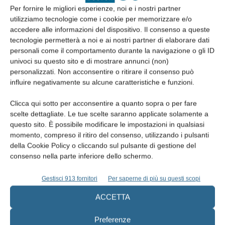
Per fornire le migliori esperienze, noi e i nostri partner
Expodental Meeting 2017: il comparto
utilizziamo tecnologie come i cookie per memorizzare e/o
odontoiatrico riacquista fiducia
accedere alle informazioni del dispositivo. Il consenso a queste
26 Giugno 2017
tecnologie permetterà a noi e ai nostri partner di elaborare dati
personali come il comportamento durante la navigazione o gli ID
univoci su questo sito e di mostrare annunci (non)
personalizzati. Non acconsentire o ritirare il consenso può
influire negativamente su alcune caratteristiche e funzioni.
EDICOLA
Clicca qui sotto per acconsentire a quanto sopra o per fare
scelte dettagliate. Le tue scelte saranno applicate solamente a
questo sito. È possibile modificare le impostazioni in qualsiasi
momento, compreso il ritiro del consenso, utilizzando i pulsanti
della Cookie Policy o cliccando sul pulsante di gestione del
consenso nella parte inferiore dello schermo.
Gestisci 913 fornitori
Per saperne di più su questi scopi
ACCETTA
Preferenze
Edicola web