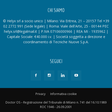
CHI SIAMO
© Helyx srl a socio unico | Milano: Via Eritrea, 21 – 20157 Tel +39
02 2772 991 (Sede legale) | Roma: Viale dell'Arte, 25 - 00144 PEC
helyx.srl@legalmail.it | P.IVA 07106000966 | REA MI - 1935962 |
Capitale Sociale: €40.000 i.v. | Società soggetta a direzione e
coordinamento di Tecniche Nuove S.p.A.
SEGUICI
Privacy
Informativa cookie
Doctor OS – Registrazione del Tribunale di Milano n. 741 del 16.10.1989
ROC 1946 - 26.09.2001