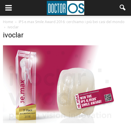
Home
IPS e.max Smile Award 2016: cerchiamo i più bei casi del mondo
ivoclar
ivoclar