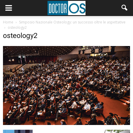
Home
Simposio Nazionale Osteology: un successo oltre le aspettative
osteology2
osteology2