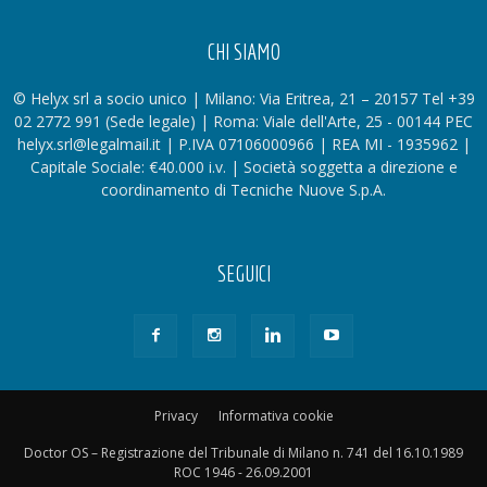
CHI SIAMO
© Helyx srl a socio unico | Milano: Via Eritrea, 21 – 20157 Tel +39
02 2772 991 (Sede legale) | Roma: Viale dell'Arte, 25 - 00144 PEC
helyx.srl@legalmail.it | P.IVA 07106000966 | REA MI - 1935962 |
Capitale Sociale: €40.000 i.v. | Società soggetta a direzione e
coordinamento di Tecniche Nuove S.p.A.
SEGUICI
Privacy
Informativa cookie
Doctor OS – Registrazione del Tribunale di Milano n. 741 del 16.10.1989
ROC 1946 - 26.09.2001