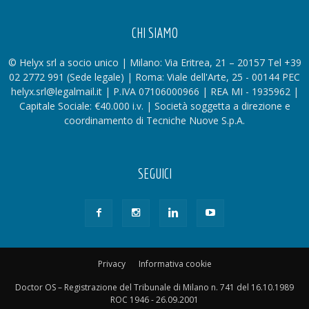
CHI SIAMO
© Helyx srl a socio unico | Milano: Via Eritrea, 21 – 20157 Tel +39
02 2772 991 (Sede legale) | Roma: Viale dell'Arte, 25 - 00144 PEC
helyx.srl@legalmail.it | P.IVA 07106000966 | REA MI - 1935962 |
Capitale Sociale: €40.000 i.v. | Società soggetta a direzione e
coordinamento di Tecniche Nuove S.p.A.
SEGUICI
Privacy
Informativa cookie
Doctor OS – Registrazione del Tribunale di Milano n. 741 del 16.10.1989
ROC 1946 - 26.09.2001