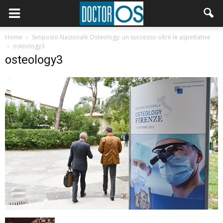
Home
Simposio Nazionale Osteology: un successo oltre le aspettative
osteology3
osteology3