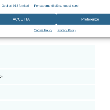
del cavo orale, permettendo un agevole impiego anche in casi
Gestisci 913 fornitori
Per saperne di più su questi scopi
ticolare lega di Titanio Molibdeno che conferisce all’arco
do subire ampie deflessioni senza deformarsi in modo
ACCETTA
Preferenze
ttamenti di finitura, anche nella versione “posted”. ●
Cookie Policy
Privacy Policy
D)