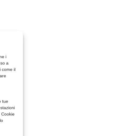
me i
nso a
i come il
rare
e tue
stazioni
a Cookie
lo