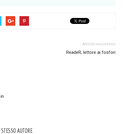
Articolo successivo
ReadeR, lettore ai fosfori
in
O STESSO AUTORE