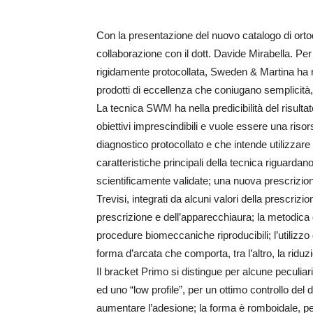
Con la presentazione del nuovo catalogo di orto
collaborazione con il dott. Davide Mirabella. P
rigidamente protocollata, Sweden & Martina ha r
prodotti di eccellenza che coniugano semplicità,
La tecnica SWM ha nella predicibilità del risultato
obiettivi imprescindibili e vuole essere una riso
diagnostico protocollato e che intende utilizzar
caratteristiche principali della tecnica riguardan
scientificamente validate; una nuova prescrizio
Trevisi, integrati da alcuni valori della prescrizion
prescrizione e dell’apparecchiaura; la metodica 
procedure biomeccaniche riproducibili; l’utilizzo 
forma d’arcata che comporta, tra l’altro, la riduzi
Il bracket Primo si distingue per alcune peculiar
ed uno “low profile”, per un ottimo controllo del
aumentare l’adesione; la forma è romboidale, pe