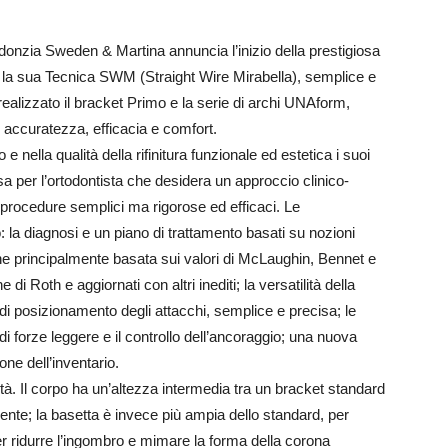
donzia Sweden & Martina annuncia l’inizio della prestigiosa
er la sua Tecnica SWM (Straight Wire Mirabella), semplice e
ealizzato il bracket Primo e la serie di archi UNAform,
 accuratezza, efficacia e comfort.
 e nella qualità della rifinitura funzionale ed estetica i suoi
rsa per l’ortodontista che desidera un approccio clinico-
e procedure semplici ma rigorose ed efficaci. Le
o: la diagnosi e un piano di trattamento basati su nozioni
ne principalmente basata sui valori di McLaughin, Bennet e
e di Roth e aggiornati con altri inediti; la versatilità della
di posizionamento degli attacchi, semplice e precisa; le
di forze leggere e il controllo dell’ancoraggio; una nuova
one dell’inventario.
ità. Il corpo ha un’altezza intermedia tra un bracket standard
 dente; la basetta è invece più ampia dello standard, per
r ridurre l’ingombro e mimare la forma della corona