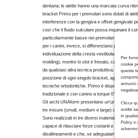
dentaria; le alette hanno una marcata curva rit
bracket Primo per i premolari sono dotati di ale
interferenze con la gengiva e offset gengivale p
così che il fluido sulculare possa inquinare il co
particolarmente basse nei premolari evitano inolt
per i canini, invece, si differenziano per la pec
individuazione della cresta vestibolare. Il corpo
Per forni
molding), mentre lo slot è fresato, caratteristi
cookie p
da qualsiasi altra tecnica produttiva. Infine, i co
queste te
comporta
posizione di ogni singolo bracket, agevolando il c
annunci (
tecniche ortodontiche. Primo è disponibile sia
negativa
tradizionale e con canino a torque 0°.
Gli archi UNAform presentano un’unica forma d
Clicca qu
scelte s
tre misure (small, medium e large) che si adattan
in qualsi
Sono realizzati in tre diversi materiali: una leg
Policy o 
capace di rilasciare forze costanti e sufficienti
schermo
disallineamenti e che, se adeguatamente raffred