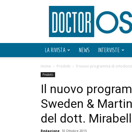
Doctor
OS
LA RIVISTA
NEWS
INTERVISTE
Home
Prodotti
Il nuovo programma di ortodonzia
Prodotti
Il nuovo progra
Sweden & Martin
del dott. Mirabel
Redazione
10 Ottobre 2015