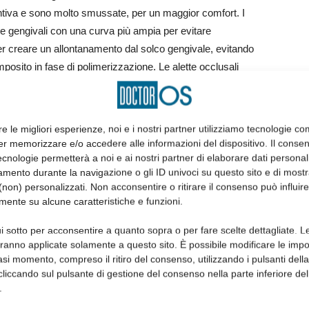
entiva e sono molto smussate, per un maggior comfort. I
tte gengivali con una curva più ampia per evitare
er creare un allontanamento dal solco gengivale, evitando
mposito in fase di polimerizzazione. Le alette occlusali
re eventuali interferenze con l’arcata antagonista. I bracket
uliare forma “a freccia”, che assicura un’immediata
 di Primo è realizzato con la tecnica MIM (metal injection
re le migliori esperienze, noi e i nostri partner utilizziamo tecnologie co
ca che garantisce una precisione dimensionale ineguagliabile
er memorizzare e/o accedere alle informazioni del dispositivo. Il conse
dici colori identificano non solo il quadrante, ma anche la
cnologie permetterà a noi e ai nostri partner di elaborare dati personal
mento durante la navigazione o gli ID univoci su questo sito e di most
linico nel gestire l’intercambiabilità tipica delle nuove
non) personalizzati. Non acconsentire o ritirare il consenso può influire
 nella prescrizione SWM che nella prescrizione MBT
mente su alcune caratteristiche e funzioni.
’arcata, un design anatomico ed estremamente accurato,
i sotto per acconsentire a quanto sopra o per fare scelte dettagliate. L
aranno applicate solamente a questo sito. È possibile modificare le impo
o, combinate, sia all’arcata superiore che all’inferiore.
asi momento, compreso il ritiro del consenso, utilizzando i pulsanti dell
a di Nichel Titanio superelastico altamente performante,
cliccando sul pulsante di gestione del consenso nella parte inferiore del
 a determinare lo spostamento dentale nella maggior parte dei
.
data, è in grado di rilasciare temporaneamente forze più