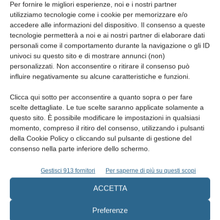
Per fornire le migliori esperienze, noi e i nostri partner
utilizziamo tecnologie come i cookie per memorizzare e/o
accedere alle informazioni del dispositivo. Il consenso a queste
I VANTAGGI DELLA STAMPA 3D
tecnologie permetterà a noi e ai nostri partner di elaborare dati
personali come il comportamento durante la navigazione o gli ID
Creatr si pone come
partner per l’additive manufacturing
nel
univoci su questo sito e di mostrare annunci (non)
settore dentale.
L’azienda offre soluzioni specifiche
sia per coloro
personalizzati. Non acconsentire o ritirare il consenso può
influire negativamente su alcune caratteristiche e funzioni.
che privilegiano l’approccio in-house con stampanti 3D desktop,
sia per i professionisti che preferiscono affidarsi all’altissima
Clicca qui sotto per acconsentire a quanto sopra o per fare
qualità dei laboratori Creatr.
scelte dettagliate. Le tue scelte saranno applicate solamente a
questo sito. È possibile modificare le impostazioni in qualsiasi
momento, compreso il ritiro del consenso, utilizzando i pulsanti
della Cookie Policy o cliccando sul pulsante di gestione del
consenso nella parte inferiore dello schermo.
Gestisci 913 fornitori
Per saperne di più su questi scopi
ACCETTA
Preferenze