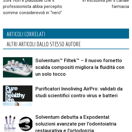
SSN: non è plausibile che il
in esclusiva per il canale
professionista abbia percepito
farmacia
somme considerevoli in “nero”
ARTICOLI CORRELATI
ALTRI ARTICOLI DALLO STESSO AUTORE
Solventum™ Filtek™ – Il nuovo fornetto
scalda compositi migliora la fluidità con
un solo tocco
Purificatori Innoliving AirPro: validati da
studi scientifici contro virus e batteri
Solventum debutta a Expodental:
soluzioni avanzate per l’odontoiatria
restaurativa e l’ortodonzia