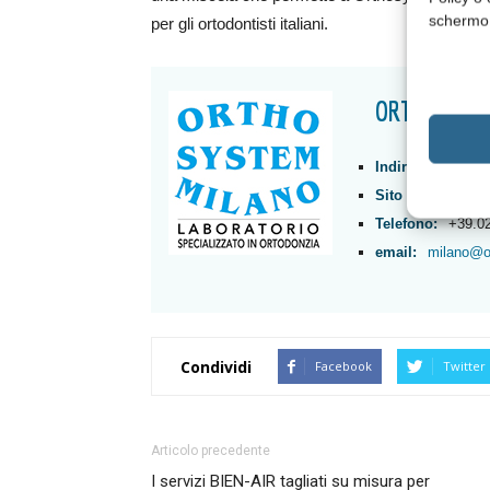
schermo
per gli ortodontisti italiani.
ORTHOSYSTE
Indirizzo:
Piazz
Sito Internet:
ww
Telefono:
+39.0
email:
milano@o
Condividi
Facebook
Twitter
Articolo precedente
I servizi BIEN-AIR tagliati su misura per