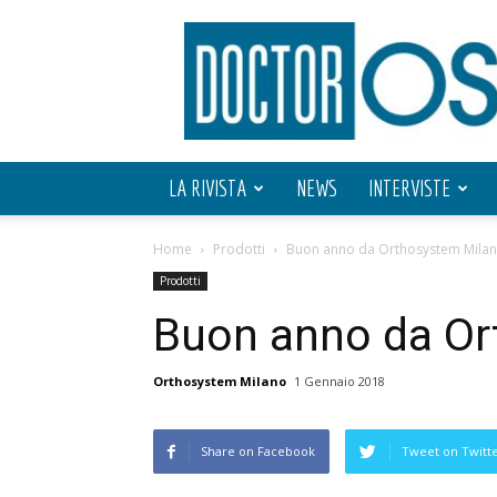
Doctor
OS
LA RIVISTA
NEWS
INTERVISTE
Home
Prodotti
Buon anno da Orthosystem Mila
Prodotti
Buon anno da Or
Orthosystem Milano
1 Gennaio 2018
Share on Facebook
Tweet on Twitt