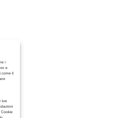
me i
nso a
i come il
rare
e tue
stazioni
a Cookie
lo