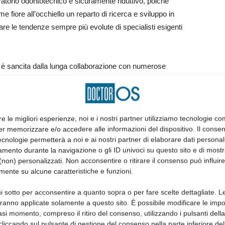
atorio odontotecnico è sicuramente riduttivo, poiché
me fiore all’occhiello un reparto di ricerca e sviluppo in
uare le tendenze sempre più evolute di specialisti esigenti
è sancita dalla lunga collaborazione con numerose
gnatodonzia.
ato di professionisti e operatori con alle spalle una corposa
a e perizia, ma anche e soprattutto in attenzione verso
re le migliori esperienze, noi e i nostri partner utilizziamo tecnologie co
er memorizzare e/o accedere alle informazioni del dispositivo. Il conse
cnologie permetterà a noi e ai nostri partner di elaborare dati personal
mento durante la navigazione o gli ID univoci su questo sito e di most
con fornitori di tecnologie, materie prime e servizi che, come
non) personalizzati. Non acconsentire o ritirare il consenso può influire
ma di qualità aziendale ISO che non lascia spazio
mente su alcune caratteristiche e funzioni.
larga scala e a livello nazionale.
i sotto per acconsentire a quanto sopra o per fare scelte dettagliate. L
aranno applicate solamente a questo sito. È possibile modificare le impo
izzata in esperienza e tecnologia al servizio della qualità:
asi momento, compreso il ritiro del consenso, utilizzando i pulsanti dell
di proporsi, anno dopo anno, come partner di riferimento
cliccando sul pulsante di gestione del consenso nella parte inferiore del