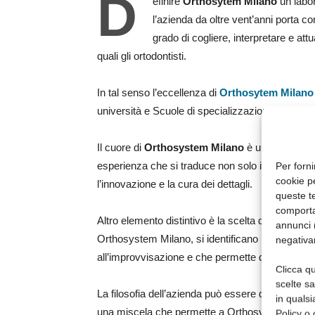
D
efinire
Orthosytem Milano
un labor
l’azienda da oltre vent’anni porta co
grado di cogliere, interpretare e att
quali gli ortodontisti.
In tal senso l’eccellenza di
Orthosytem Milano
università e Scuole di specializzazione di Orto
Il cuore di
Orthosystem Milano
è un team affiat
esperienza che si traduce non solo in competenz
Per forni
cookie p
l’innovazione e la cura dei dettagli.
queste te
comporta
Altro elemento distintivo è la scelta di operare 
annunci (
Orthosystem Milano, si identificano in un siste
negativa
all’improvvisazione e che permette di operare su 
Clicca qu
scelte s
La filosofia dell’azienda può essere quindi sintet
in qualsi
una miscela che permette a Orthosystem Milano 
Policy o 