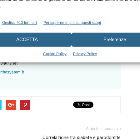
.
Gestisci 913 fornitori
Per saperne di più su questi scopi
M MILANO
ACCETTA
Preferenze
a Aspromonte, 35 - 20131 Milano
Cookie Policy
Privacy Policy
w.orthosystem.it
229527081
rthosystem.it
Articolo successivo
Correlazione tra diabete e parodontite