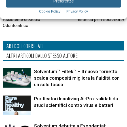
Preferenze
Articolo precedente
Articolo successivo
Cookie Policy
Privacy Policy
Corso di Formazione in
I Laser Day in Puglia: salute ed
Assistente di Studio
estetica per i soci AIOLA
Odontoiatrico
ARTICOLI CORRELATI
ALTRI ARTICOLI DALLO STESSO AUTORE
Solventum™ Filtek™ – Il nuovo fornetto
scalda compositi migliora la fluidità con
un solo tocco
Purificatori Innoliving AirPro: validati da
studi scientifici contro virus e batteri
Solventum debutta a Expodental: