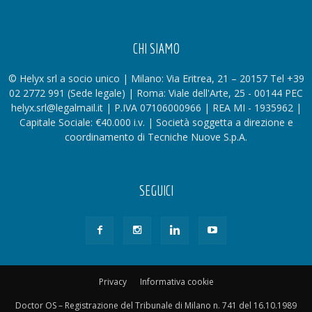
CHI SIAMO
© Helyx srl a socio unico | Milano: Via Eritrea, 21 – 20157 Tel +39
02 2772 991 (Sede legale) | Roma: Viale dell'Arte, 25 - 00144 PEC
helyx.srl@legalmail.it | P.IVA 07106000966 | REA MI - 1935962 |
Capitale Sociale: €40.000 i.v. | Società soggetta a direzione e
coordinamento di Tecniche Nuove S.p.A.
SEGUICI
Privacy
Informativa cookie
Doctor OS – Registrazione del Tribunale di Milano n. 741 del 16.10.1989