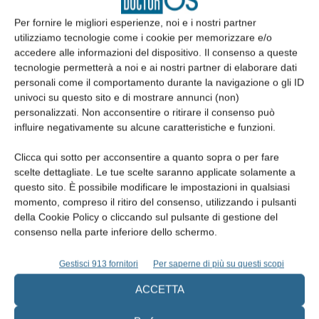
Per fornire le migliori esperienze, noi e i nostri partner
Indirizzo:
Via del Fornaccio, 46/F - località Vallina - 50012 Bagno
utilizziamo tecnologie come i cookie per memorizzare e/o
a Ripoli (FI)
accedere alle informazioni del dispositivo. Il consenso a queste
tecnologie permetterà a noi e ai nostri partner di elaborare dati
personali come il comportamento durante la navigazione o gli ID
Sito Internet:
https://www.perident.it
univoci su questo sito e di mostrare annunci (non)
personalizzati. Non acconsentire o ritirare il consenso può
influire negativamente su alcune caratteristiche e funzioni.
Telefono:
055.696540
Clicca qui sotto per acconsentire a quanto sopra o per fare
scelte dettagliate. Le tue scelte saranno applicate solamente a
email:
info@perident.it
questo sito. È possibile modificare le impostazioni in qualsiasi
momento, compreso il ritiro del consenso, utilizzando i pulsanti
della Cookie Policy o cliccando sul pulsante di gestione del
consenso nella parte inferiore dello schermo.
Gestisci 913 fornitori
Per saperne di più su questi scopi
ACCETTA