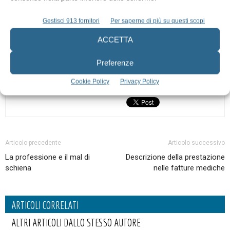
persone sulla correlazione tra salute orale e diabete.
Gestisci 913 fornitori
Per saperne di più su questi scopi
TAGS
diabete
diabete e igiene dentale
salute orale e diabete
ACCETTA
Preferenze
Cookie Policy
Privacy Policy
Articolo precedente
Articolo successivo
La professione e il mal di
Descrizione della prestazione
schiena
nelle fatture mediche
ARTICOLI CORRELATI
ALTRI ARTICOLI DALLO STESSO AUTORE