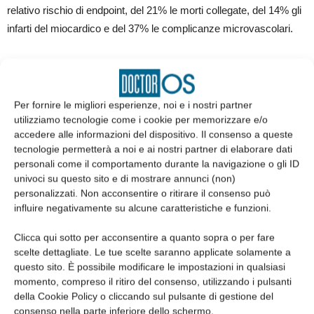
relativo rischio di endpoint, del 21% le morti collegate, del 14% gli
infarti del miocardico e del 37% le complicanze microvascolari.
E’ chiara quindi l’importanza di trattare la PD nei pazienti diabetici.
I diabetologi devono essere a conoscenza dei sintomi della PD ed
esaminare ogni segnale del paziente rimandandolo al dentista, se
Per fornire le migliori esperienze, noi e i nostri partner
necessario.
utilizziamo tecnologie come i cookie per memorizzare e/o
accedere alle informazioni del dispositivo. Il consenso a queste
tecnologie permetterà a noi e ai nostri partner di elaborare dati
In occasione del Workshop del 2017 a Madrid, l’International
personali come il comportamento durante la navigazione o gli ID
diabetes federation (IDF) e la European federation of
univoci su questo sito e di mostrare annunci (non)
periodontology (EFP) in partnership con Sunstar hanno lavorato a
personalizzati. Non acconsentire o ritirare il consenso può
influire negativamente su alcune caratteristiche e funzioni.
linee guida per medici, dentisti e pazienti con diabete e/o
parodontite al fine di diffondere la consapevolezza sulla necessità
Clicca qui sotto per acconsentire a quanto sopra o per fare
di una gestione multidisciplinare alla malattia.
scelte dettagliate. Le tue scelte saranno applicate solamente a
questo sito. È possibile modificare le impostazioni in qualsiasi
momento, compreso il ritiro del consenso, utilizzando i pulsanti
Impegno che continua attraverso workshop, tavoli di lavoro ed
della Cookie Policy o cliccando sul pulsante di gestione del
eventi sul territorio per consapevolizzare il maggior numero di
consenso nella parte inferiore dello schermo.