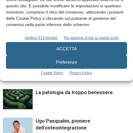
Quali sono le attuali soglie per
Corso di sedazione cosciente
questo sito. È possibile modificare le impostazioni in qualsiasi
farsi pagare dalla clientela in
secondo Langa in odontoiatria
momento, compreso il ritiro del consenso, utilizzando i pulsanti
contanti?
della Cookie Policy o cliccando sul pulsante di gestione del
consenso nella parte inferiore dello schermo.
ARTICOLI CORRELATI
Gestisci 913 fornitori
Per saperne di più su questi scopi
ALTRI ARTICOLI DALLO STESSO AUTORE
ACCETTA
Preferenze
Pagamenti sanitari e innovazione digitale:
il cambiamento nelle preferenze dei
Cookie Policy
Privacy Policy
pazienti
La patologia da troppo benessere
Ugo Pasqualini, pioniere
dell’osteointegrazione