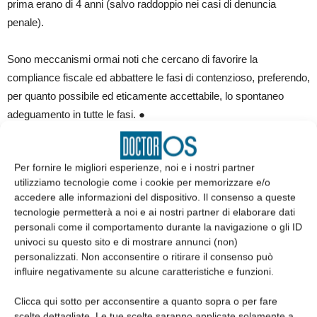
prima erano di 4 anni (salvo raddoppio nei casi di denuncia
penale).
Sono meccanismi ormai noti che cercano di favorire la
compliance fiscale ed abbattere le fasi di contenzioso, preferendo,
per quanto possibile ed eticamente accettabile, lo spontaneo
adeguamento in tutte le fasi. ●
TAGS
controllo fiscale
Per fornire le migliori esperienze, noi e i nostri partner
utilizziamo tecnologie come i cookie per memorizzare e/o
accedere alle informazioni del dispositivo. Il consenso a queste
tecnologie permetterà a noi e ai nostri partner di elaborare dati
personali come il comportamento durante la navigazione o gli ID
univoci su questo sito e di mostrare annunci (non)
personalizzati. Non acconsentire o ritirare il consenso può
influire negativamente su alcune caratteristiche e funzioni.
Clicca qui sotto per acconsentire a quanto sopra o per fare
Articolo precedente
Articolo successivo
scelte dettagliate. Le tue scelte saranno applicate solamente a