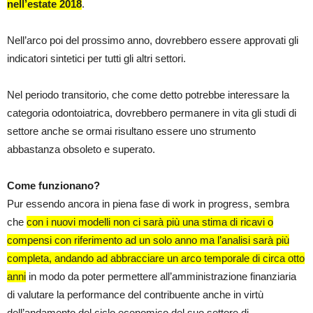
nell’estate 2018
.
Nell’arco poi del prossimo anno, dovrebbero essere approvati gli
indicatori sintetici per tutti gli altri settori.
Nel periodo transitorio, che come detto potrebbe interessare la
categoria odontoiatrica, dovrebbero permanere in vita gli studi di
settore anche se ormai risultano essere uno strumento
abbastanza obsoleto e superato.
Come funzionano?
Pur essendo ancora in piena fase di work in progress, sembra
che
con i nuovi modelli non ci sarà più una stima di ricavi o
compensi con riferimento ad un solo anno ma l’analisi sarà più
completa, andando ad abbracciare un arco temporale di circa otto
anni
in modo da poter permettere all’amministrazione finanziaria
di valutare la performance del contribuente anche in virtù
dell’andamento del ciclo economico del suo settore di