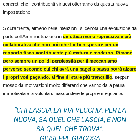
concreti che i contribuenti virtuosi otterranno da questa nuova
impostazione.
Sicuramente, almeno nelle intenzioni, si denota una evoluzione da
parte dell’Amministrazione in
un’ottica meno repressiva e più
collaborativa che non può che far ben sperare per un
rapporto fisco-contribuente più maturo e moderno.
Rimane
però sempre un po’ di perplessità per il meccanismo
perverso secondo cui chi avrà una pagella bassa potrà alzare
i propri voti pagando, al fine di stare più tranquillo
, seppur
mosso da motivazioni molto differenti che vanno dalla paura
immotivata alla volontà di nascondere le proprie irregolarità.
“CHI LASCIA LA VIA VECCHIA PER LA
NUOVA, SA QUEL CHE LASCIA, E NON
SA QUEL CHE TROVA”.
GIUSEPPE GIACOSA