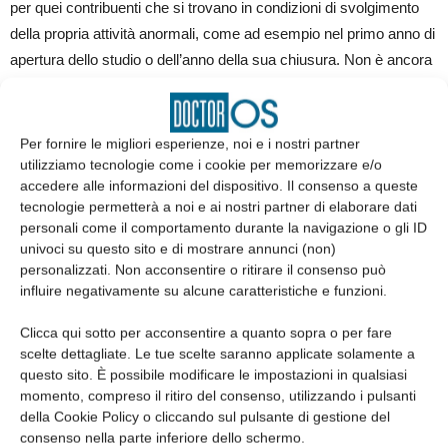
per quei contribuenti che si trovano in condizioni di svolgimento
della propria attività anormali, come ad esempio nel primo anno di
apertura dello studio o dell’anno della sua chiusura. Non è ancora
chiaro se queste situazioni particolari saranno codificate in modo
puntuale oppure se sarà lasciata libertà al contribuente di spiegare
la propria situazione particolare.
Per fornire le migliori esperienze, noi e i nostri partner
utilizziamo tecnologie come i cookie per memorizzare e/o
accedere alle informazioni del dispositivo. Il consenso a queste
Dalle informazioni ad oggi pervenute sembrerebbe poi possibile
tecnologie permetterà a noi e ai nostri partner di elaborare dati
procedere con l’adeguamento volontario, dichiarando, ai fini delle
personali come il comportamento durante la navigazione o gli ID
imposte, redditi maggiori rispetto a quelli determinati con le
univoci su questo sito e di mostrare annunci (non)
scritture contabili, con la finalità di prendere un “bel voto” e quindi,
personalizzati. Non acconsentire o ritirare il consenso può
influire negativamente su alcune caratteristiche e funzioni.
teoricamente, stare più tranquilli. L’adeguamento poi, esattamente
come accade oggi con gli studi di settore, non dovrebbe
Clicca qui sotto per acconsentire a quanto sopra o per fare
comportare sanzioni né interessi (e ci mancherebbe!).
scelte dettagliate. Le tue scelte saranno applicate solamente a
questo sito. È possibile modificare le impostazioni in qualsiasi
momento, compreso il ritiro del consenso, utilizzando i pulsanti
della Cookie Policy o cliccando sul pulsante di gestione del
consenso nella parte inferiore dello schermo.