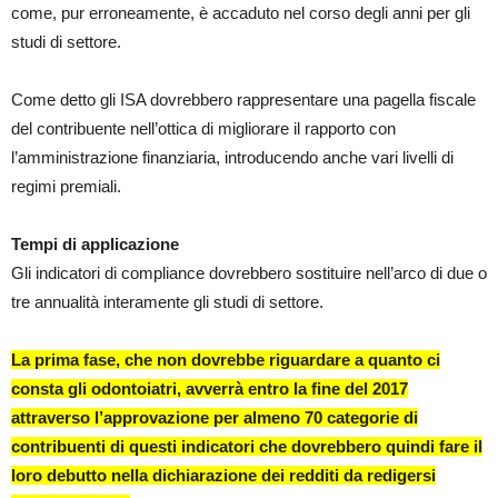
come, pur erroneamente, è accaduto nel corso degli anni per gli
studi di settore.
Come detto gli ISA dovrebbero rappresentare una pagella fiscale
del contribuente nell’ottica di migliorare il rapporto con
l’amministrazione finanziaria, introducendo anche vari livelli di
regimi premiali.
Tempi di applicazione
Gli indicatori di compliance dovrebbero sostituire nell’arco di due o
tre annualità interamente gli studi di settore.
La prima fase, che non dovrebbe riguardare a quanto ci
consta gli odontoiatri, avverrà entro la fine del 2017
attraverso l’approvazione per almeno 70 categorie di
contribuenti di questi indicatori che dovrebbero quindi fare il
loro debutto nella dichiarazione dei redditi da redigersi