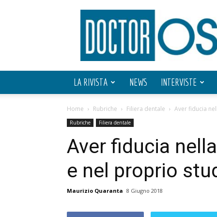
Doctor
OS
LA RIVISTA
NEWS
INTERVISTE
Home
Rubriche
Filiera dentale
Aver fiducia ne
Rubriche
Filiera dentale
Aver fiducia nell
e nel proprio stu
Maurizio Quaranta
8 Giugno 2018