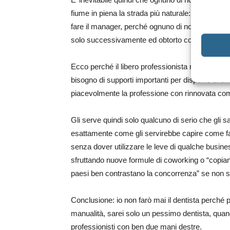
fiume in piena la strada più naturale: io eviterei 
fare il manager, perché ognuno di noi cercherebb
solo successivamente ed obtorto collo a quelle 
Ecco perché il libero professionista non deve
bisogno di supporti importanti per disporre di u
piacevolmente la professione con rinnovata comp
Gli serve quindi solo qualcuno di serio che gli sa
esattamente come gli servirebbe capire come fa
senza dover utilizzare le leve di qualche busin
sfruttando nuove formule di coworking o “copiando 
paesi ben contrastano la concorrenza” se non s
Conclusione: io non farò mai il dentista perché 
manualità, sarei solo un pessimo dentista, quando
professionisti con ben due mani destre.