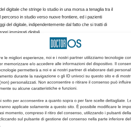
el digitale che stringe lo studio in una morsa a tenaglia tra il
l percorso in studio verso nuove frontiere, ed i pazienti
gi del digitale, indipendentemente dal fatto che si tratti di
ropri immigrati digitali.
io da effettuarsi con nuovi modelli organizzativi e nuove
 propri assets ed un sano e ragionato contenimento dei costi.
re le migliori esperienze, noi e i nostri partner utilizziamo tecnologie co
er memorizzare e/o accedere alle informazioni del dispositivo. Il conse
cnologie permetterà a noi e ai nostri partner di elaborare dati personal
ituazione, predisporre dei piani per arrivare ad adottare le
mento durante la navigazione o gli ID univoci su questo sito e di most
mpatto potrà mai avere questa trasformazione
non) personalizzati. Non acconsentire o ritirare il consenso può influire
che da capitale umano.
mente su alcune caratteristiche e funzioni.
ttuare il suo bel business plan si deve trasformare in
i sotto per acconsentire a quanto sopra o per fare scelte dettagliate. L
aranno applicate solamente a questo sito. È possibile modificare le impo
di esercitare l’odontoiatria, ovviamente nel mio caso,
asi momento, compreso il ritiro del consenso, utilizzando i pulsanti dell
cliccando sul pulsante di gestione del consenso nella parte inferiore del
.
in questa situazione, cercherebbe di percorrere come un