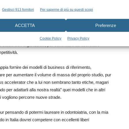
di andare alla poltrona ed il libero professionista eviterebbe di
Gestisci 913 fornitori
Per saperne di più su questi scopi
e di fare le cose che più sente congeniali, per dedicarsi
cose delle quali proprio non può fare a meno.
ACCETTA
Preferenze
 necessariamente diventare un manager, pur sapendo che ha
Cookie Policy
Privacy Policy
no studio ben organizzato, per continuare ad esercitare
etitività.
ppia fornire dei modelli di business di riferimento,
re per aumentare il volume di massa del proprio studio, pur
ess accelerator che a lui non sembrano tanto etiche, magari
per adattarli alla nostra realtà” quei modelli che in altri
i vogliono percorre nuove strade.
pur pensando di potermi laureare in odontoiatria, con la mia
 in Italia dovrei competere con eccellenti liberi