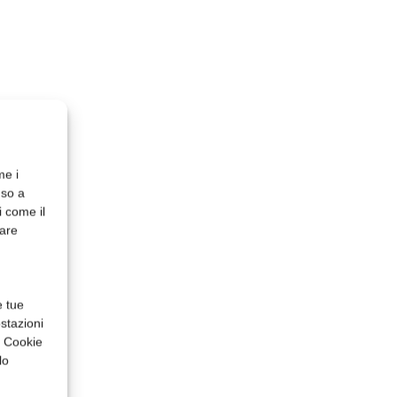
me i
nso a
i come il
rare
e tue
stazioni
a Cookie
lo