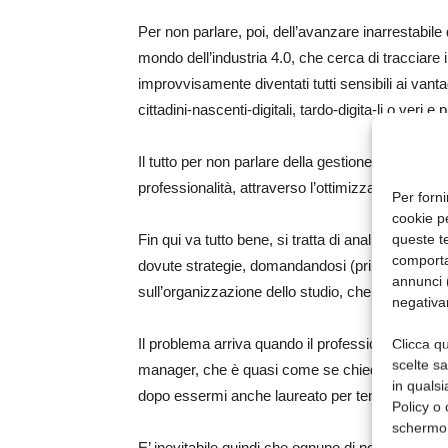
Per non parlare, poi, dell’avanzare inarrestabile d
mondo dell’industria 4.0, che cerca di tracciare i
improvvisamente diventati tutti sensibili ai vantag
cittadini-nascenti-digitali, tardo-digita-li o veri e p
Il tutto per non parlare della gestione dello stud
professionalità, attraverso l’ottimizzazione dei
Per forni
cookie p
queste te
Fin qui va tutto bene, si tratta di analizzare la s
comporta
dovute strategie, domandandosi (prima) quale i
annunci (
sull’organizzazione dello studio, che è fatto an
negativa
Il problema arriva quando il professionista per a
Clicca qu
scelte s
manager, che è quasi come se chiedessero a me 
in qualsi
dopo essermi anche laureato per tempo.
Policy o 
schermo
E’ inevitabile quindi che ognuno di noi, messo 