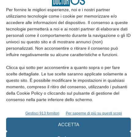
(sentenza n. 547 del 15.01.2016) ha invitato il giudice di merito,
Per fornire le migliori esperienze, noi e i nostri partner
eventualmente adito a risolvere la controversia, nella
utilizziamo tecnologie come i cookie per memorizzare e/o
considerazione che “anche una spesa consistente riferita
accedere alle informazioni del dispositivo. Il consenso a queste
all’acquisto di un macchinario indispensabile per l’esercizio della
tecnologie permetterà a noi e ai nostri partner di elaborare dati
personali come il comportamento durante la navigazione o gli ID
professione può rilevarsi inidonea a significare l’esistenza del
univoci su questo sito e di mostrare annunci (non)
presupposto impositivo dell’autonoma organizzazione, tutte le
personalizzati. Non acconsentire o ritirare il consenso può
volte in cui il capitale a tal fine investito non valga a rappresentare
influire negativamente su alcune caratteristiche e funzioni.
fattore aggiuntivo o moltiplicativo del valore rappresentato dalla
Clicca qui sotto per acconsentire a quanto sopra o per fare
mera attività intellettuale del professionista ma risulti ad essa
scelte dettagliate. Le tue scelte saranno applicate solamente a
asservito ai fini dell’acquisto di attrezzatura connaturata e
questo sito. È possibile modificare le impostazioni in qualsiasi
indispensabile all’esercizio dell’attività medesima e come tale
momento, compreso il ritiro del consenso, utilizzando i pulsanti
inidoneo ad assumere rilievo, quale fattore produttivo di reddito,
della Cookie Policy o cliccando sul pulsante di gestione del
consenso nella parte inferiore dello schermo.
distinguibile da quello rappresentato dalla stessa attività
intellettuale e/o dalla professionalità del lavoratore autonomo”.
Gestisci 913 fornitori
Per saperne di più su questi scopi
In definitiva la complessa questione, che merita comunque un
intervento sicuramente chiarificatore del legislatore, deve essere
ACCETTA
affrontata rifacendosi al caso concreto e all’effettività