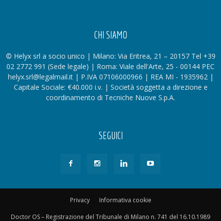
CHI SIAMO
© Helyx srl a socio unico | Milano: Via Eritrea, 21 – 20157 Tel +39
02 2772 991 (Sede legale) | Roma: Viale dell'Arte, 25 - 00144 PEC
helyx.srl@legalmail.it | P.IVA 07106000966 | REA MI - 1935962 |
Capitale Sociale: €40.000 i.v. | Società soggetta a direzione e
coordinamento di Tecniche Nuove S.p.A.
SEGUICI
Privacy
Informativa cookie
Doctor OS – Registrazione del Tribunale di Milano n. 741 del 16.10.1989