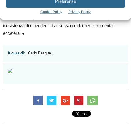
Preferenze
dell’intervento del professionista nell’organizzare i fattori produttivi
allo stesso asserviti prescindendo dal formalismo quale, a puro
Cookie Policy
Privacy Policy
titolo di esempio, proprietà o locazione di un solo studio,
inesistenza di dipendenti, basso valore dei beni strumentali
eccetera. ●
A cura di:
Carlo Pasquali