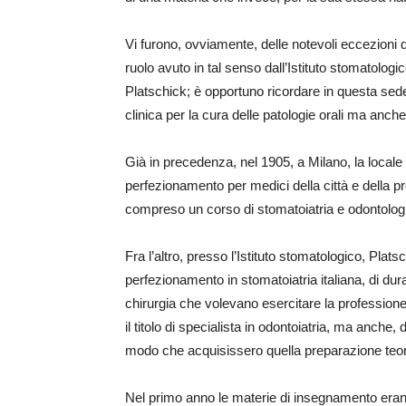
Vi furono, ovviamente, delle notevoli eccezioni de
ruolo avuto in tal senso dall’Istituto stomatologi
Platschick; è opportuno ricordare in questa sed
clinica per la cura delle patologie orali ma anch
Già in precedenza, nel 1905, a Milano, la locale a
perfezionamento per medici della città e della pro
compreso un corso di stomatoiatria e odontologia
Fra l’altro, presso l’Istituto stomatologico, Plat
perfezionamento in stomatoiatria italiana, di dur
chirurgia che volevano esercitare la professione 
il titolo di specialista in odontoiatria, ma anc
modo che acquisissero quella preparazione teorico
Nel primo anno le materie di insegnamento erano: 