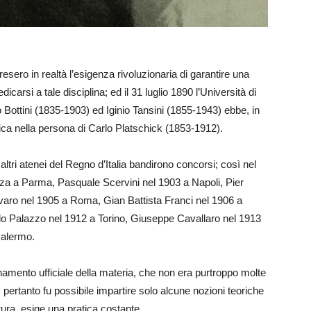
esero in realtà l’esigenza rivoluzionaria di garantire una
arsi a tale disciplina; ed il 31 luglio 1890 l’Università di
co Bottini (1835-1903) ed Iginio Tansini (1855-1943) ebbe, in
atrica nella persona di Carlo Platschick (1853-1912).
tri atenei del Regno d’Italia bandirono concorsi; così nel
nza a Parma, Pasquale Scervini nel 1903 a Napoli, Pier
aro nel 1905 a Roma, Gian Battista Franci nel 1906 a
llo Palazzo nel 1912 a Torino, Giuseppe Cavallaro nel 1913
Palermo.
egnamento ufficiale della materia, che non era purtroppo molte
o: pertanto fu possibile impartire solo alcune nozioni teoriche
ura, esige una pratica costante.