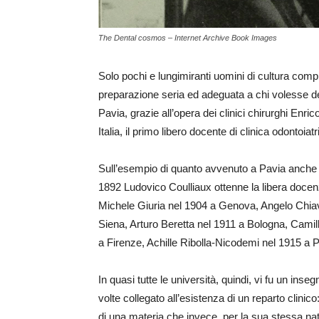
The Dental cosmos – Internet Archive Book Images
Solo pochi e lungimiranti uomini di cultura compr
preparazione seria ed adeguata a chi volesse dedic
Pavia, grazie all’opera dei clinici chirurghi Enri
Italia, il primo libero docente di clinica odontoi
Sull’esempio di quanto avvenuto a Pavia anche al
1892 Ludovico Coulliaux ottenne la libera doce
Michele Giuria nel 1904 a Genova, Angelo Chiav
Siena, Arturo Beretta nel 1911 a Bologna, Cami
a Firenze, Achille Ribolla-Nicodemi nel 1915 a 
In quasi tutte le università, quindi, vi fu un ins
volte collegato all’esistenza di un reparto clinic
di una materia che invece, per la sua stessa nat