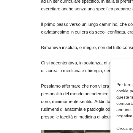
ad un iter curriculare specifico, in Italia si pref
esercitare anche senza una specifica preparazi
Il primo passo verso un lungo cammino, che dovev
ciarlatanesimo in cui era da secoli confinata, e
Rimaneva insoluto, o meglio, non del tutto consi
Ci si accontentava, in sostanza, di inserire la c
di laurea in medicina e chirurgia, senza preoccupa
Per forni
Possiamo affermare che non vi era né mentalità 
cookie p
personalità del mondo accademico; l’importanza 
queste te
coro, minimamente sentito. Addirittura, nella migl
comporta
rudimenti di anatomia e patologia odontostomatol
annunci (
negativa
presso le facoltà di medicina di alcune universi
Clicca qu