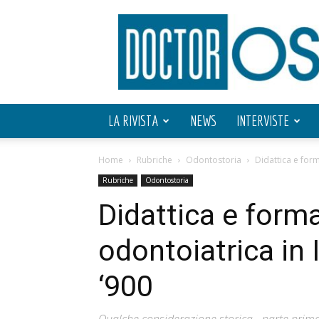
Doctor
OS
LA RIVISTA
NEWS
INTERVISTE
Home
Rubriche
Odontostoria
Didattica e form
Rubriche
Odontostoria
Didattica e form
odontoiatrica in It
‘900