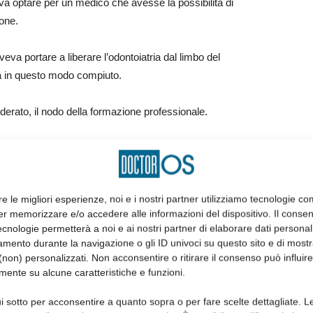
eriva optare per un medico che avesse la possibilità di
one.
a portare a liberare l’odontoiatria dal limbo del
ra in questo modo compiuto.
derato, il nodo della formazione professionale.
linica odontoiatrica quale insegnamento facoltativo nei corsi
rsi di fornire gli strumenti atti all’esercizio professionale.
re le migliori esperienze, noi e i nostri partner utilizziamo tecnologie co
né cultura stomatologica, anche da parte di autorevoli
er memorizzare e/o accedere alle informazioni del dispositivo. Il conse
di cure adeguate non veniva, salvo alcune voci fuori dal
cnologie permetterà a noi e ai nostri partner di elaborare dati personal
iore delle ipotesi, venivano forniti ai futuri medici solo pochi
mento durante la navigazione o gli ID univoci su questo sito e di most
ogica nell’ambito del corso di patologia o clinica chirurgica
non) personalizzati. Non acconsentire o ritirare il consenso può influire
mente su alcune caratteristiche e funzioni.
tà del Regno.
i sotto per acconsentire a quanto sopra o per fare scelte dettagliate. L