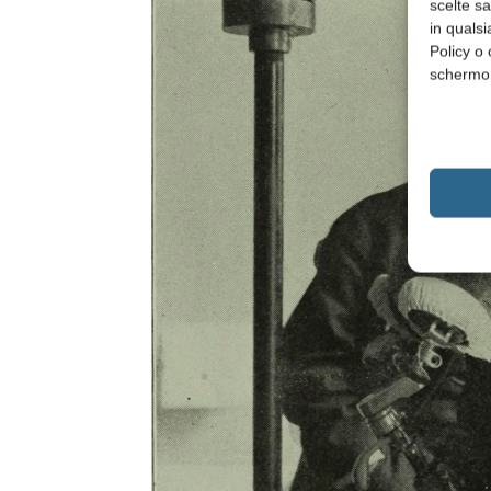
scelte s
in qualsi
Policy o 
schermo