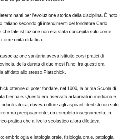
terminanti per l’evoluzione storica della disciplina. È noto il
co italiano secondo gli intendimenti del fondatore Carlo
e che tale istituzione non era stata concepita solo come
e come unità didattica.
ssociazione sanitaria aveva istituito corsi pratici di
vincia, della durata di due mesi l’uno: fra questi era
 affidato allo stesso Platschick.
schick ottenne di poter fondare, nel 1909, la prima Scuola di
ata biennale. Questa era riservata ai laureati in medicina e
odontoiatrica; doveva offrire agli aspiranti dentisti non solo
he, diremmo precipuamente, un completo insegnamento, in
-pratica che a livello scolastico allora difettava.
embriologia e istologia orale, fisiologia orale, patologia