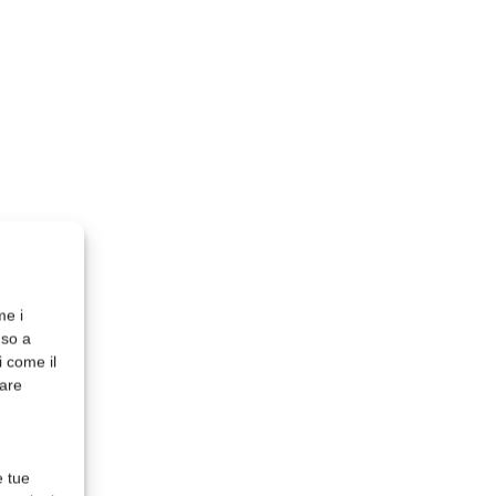
me i
nso a
i come il
rare
e tue