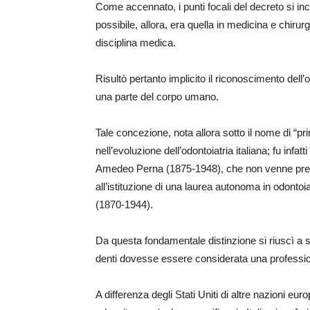
Come accennato, i punti focali del decreto si ince
possibile, allora, era quella in medicina e chirurg
disciplina medica.
Risultò pertanto implicito il riconoscimento del
una parte del corpo umano.
Tale concezione, nota allora sotto il nome di “pr
nell’evoluzione dell’odontoiatria italiana; fu infat
Amedeo Perna (1875-1948), che non venne presa
all’istituzione di una laurea autonoma in odonto
(1870-1944).
Da questa fondamentale distinzione si riuscì a s
denti dovesse essere considerata una professio
A differenza degli Stati Uniti di altre nazioni eu