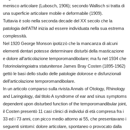
menisco articolare (Lubosch, 1906); secondo Wallisch si tratta di
una superficie articolare mobile e deformabile (1909).
Tuttavia è solo nella seconda decade del XX secolo che la
patologia dell’ATM inizia ad essere individuata nella sua estrema
complessità.
Nel 1920 George Monson ipotizzò che la mancanza di alcuni
elementi dentari potesse determinare disturbi della masticazione
e dolore all’articolazione temporomandibolare; ma fu nel 1934 che
l’otorinolaringoiatra statunitense James Bray Costen (1895-1962)
gettò le basi dello studio delle patologie dolorose e disfunzionali
dell’articolazione temporomandibolare.
In un articolo comparso sulla rivista Annals of Otology, Rhinology
and Laringology, dal titolo A syndrome of ear and sinus symptoms
dependent upon disturbed function of the temporomandibular joint,
il Costen presentò 11 casi clinici di individui di età compresa fra i
33 ed i 73 anni, con picco medio attorno ai 55, che presentavano i
seguenti sintomi: dolore articolare, spontaneo o provocato dalla