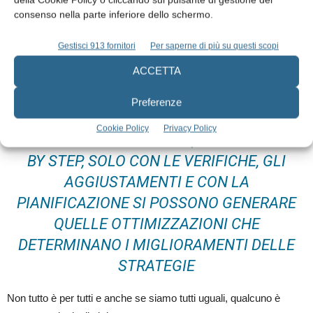
d’azione.
consenso nella parte inferiore dello schermo.
L’
audit interno
è fondamentale per capire al meglio la situazione
Gestisci 913 fornitori
Per saperne di più su questi scopi
personale e specifica di ciascuno, perché solo conoscendo bene
ACCETTA
il proprio contesto si realizzano gli obiettivi giusti.
Preferenze
IL PIANO DI MARKETING AIUTA ANCHE
Cookie Policy
Privacy Policy
AD EVITARE GLI SPRECHI, PERCHÉ STEP
BY STEP, SOLO CON LE VERIFICHE, GLI
AGGIUSTAMENTI E CON LA
PIANIFICAZIONE SI POSSONO GENERARE
QUELLE OTTIMIZZAZIONI CHE
DETERMINANO I MIGLIORAMENTI DELLE
STRATEGIE
Non tutto è per tutti e anche se siamo tutti uguali, qualcuno è