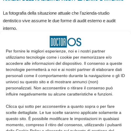
La fotografia della situazione attuale che l’azienda-studio
dentistico vive assume le due forme di audit esterno e audit
interno.
Per audit, intendo proprio un “ascolto” dell’ambiente interno ed
esterno all’azienda, per cogliere tutti gli stimoli e gli elementi che
Per fornire le migliori esperienze, noi e i nostri partner
utilizziamo tecnologie come i cookie per memorizzare e/o
possono influire sul piano.
accedere alle informazioni del dispositivo. Il consenso a queste
tecnologie permetterà a noi e ai nostri partner di elaborare dati
È in questa fase che va esaminata la normativa, i costi, gli
personali come il comportamento durante la navigazione o gli ID
interessi che ci sono per il finanziamento delle strategie operative.
univoci su questo sito e di mostrare annunci (non)
personalizzati. Non acconsentire o ritirare il consenso può
influire negativamente su alcune caratteristiche e funzioni.
È adesso che si analizzano i comportamenti dei concorrenti e
quali sono i loro punti forti e quelli deboli.
Clicca qui sotto per acconsentire a quanto sopra o per fare
scelte dettagliate. Le tue scelte saranno applicate solamente a
questo sito. È possibile modificare le impostazioni in qualsiasi
Infine, quali sono i trend, i servizi, il livello dei prezzi che può in
momento, compreso il ritiro del consenso, utilizzando i pulsanti
qualche modo influire o semplicemente interessare il piano
della Cookie Policy o cliccando sul pulsante di gestione del