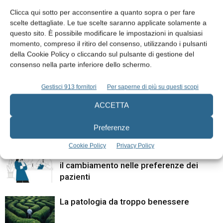
Clicca qui sotto per acconsentire a quanto sopra o per fare
scelte dettagliate. Le tue scelte saranno applicate solamente a
questo sito. È possibile modificare le impostazioni in qualsiasi
momento, compreso il ritiro del consenso, utilizzando i pulsanti
Articolo precedente
Articolo successivo
della Cookie Policy o cliccando sul pulsante di gestione del
Papa Pio XII e l’odontoiatria –
Attività ed eventi SIOI previsti
consenso nella parte inferiore dello schermo.
Prima parte
per il 2017
Gestisci 913 fornitori
Per saperne di più su questi scopi
ACCETTA
ARTICOLI CORRELATI
ALTRI ARTICOLI DALLO STESSO AUTORE
Preferenze
Cookie Policy
Privacy Policy
Pagamenti sanitari e innovazione digitale:
il cambiamento nelle preferenze dei
pazienti
La patologia da troppo benessere