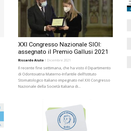
XXI Congresso Nazionale SIOI:
assegnato il Premio Gallusi 2021
Riccardo Aiuto
1 Dicembre 2021
Il recente fine settimana, che ha visto il Dipartimento
di Odontoiatria Materno-Infantile dell’Istituto
Stomatologico Italiano impegnato nel XXI Congresso
Nazionale della Società Italiana di...