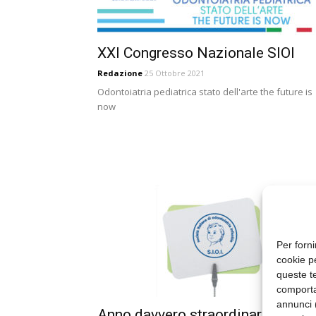
XXI Congresso Nazionale SIOI
Redazione
25 Ottobre 2021
Odontoiatria pediatrica stato dell'arte the future is
now
Per forni
cookie p
queste te
comporta
annunci (
Anno davvero straordinario il 20