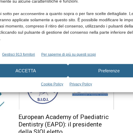
mente su alcune caratteristiche e funzioni.
papilloma umano (hpv) e cancro
orofaringeo: partecipa...
i sotto per acconsentire a quanto sopra o per fare scelte dettagliate. L
aranno applicate solamente a questo sito. È possibile modificare le impo
Redazione
19 Febbraio 2021
asi momento, compreso il ritiro del consenso, utilizzando i pulsanti dell
do
La Società Italiana di Odontoiatria Infantile (SIOI) – in
cliccando sul pulsante di gestione del consenso nella parte inferiore del
collaborazione con: la Cattedra UNESCO in Health
.
Education and Sustainable Development – Paediatric
Dentistry Section...
Gestisci 913 fornitori
Per saperne di più su questi scopi
ACCETTA
Preferenze
Cookie Policy
Privacy Policy
European Academy of Paediatric
Dentistry (EAPD): il presidente
della SIOI eletto...