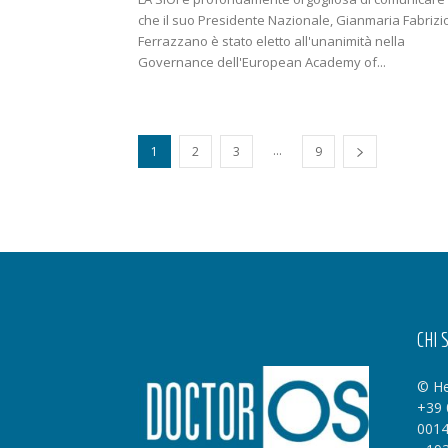
che il suo Presidente Nazionale, Gianmaria Fabrizi
Ferrazzano è stato eletto all'unanimità nella
Governance dell'European Academy of...
...
1
2
3
9
CHI 
© He
+39 
0014