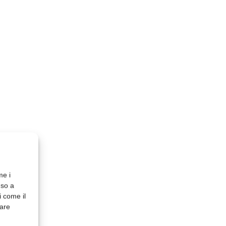
me i
nso a
i come il
rare