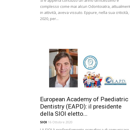
Si è appena concluso un anno difficilissimo e
complesso come mai alcun Odontoiatra, attualmen
in attività, aveva vissuto. Eppure, nella sua criticità, i
2020, per...
European Academy of Paediatric
Dentistry (EAPD): il presidente
della SIOI eletto...
SIOI
16 Ottobre 2020
LA SIOI è profondamente orgogliosa di comunicare