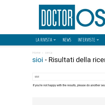
Doctor
OS
LA RIVISTA
NEWS
INTERVISTE
Home
cerca
sioi
-
Risultati della ric
If you're not happy with the results, please do another se