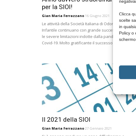
negativa
per la SIOI!
Clicca qu
Gian Maria Ferrazzano
16 Giugno 2021
scelte s
Le attività della Società Italiana di Odontoiatria
in qualsi
Infantile continuano con grande successo, malgra
Policy o 
le severe limitazioni indotte dalla pandemia da
schermo
Covid-19. Molto gratificante il successo...
Il 2021 della SIOI
Gian Maria Ferrazzano
27 Gennaio 2021