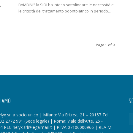
BAMBINI" la SIOI ha inteso sottolineare le necessità e
o
le criticità del trattamento odontoiatrico in periodo...
Page 1 of 9
SIAMO
SE
lyx srl a socio unico | Milano: Via Eritrea, 21 – 20157 Tel
02 2772 991 (Sede legale) | Roma: Viale dell'Arte, 25 -
4 PEC helyx.srl@legalmail.it | P.IVA 07106000966 | REA MI