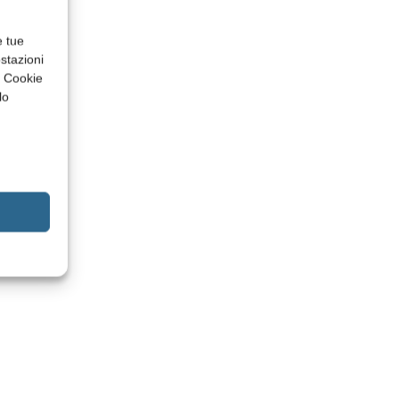
e tue
stazioni
a Cookie
lo