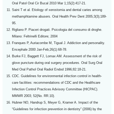
Oral Patol Oral Cir Bucal 2010 Mar 1;15(2):417-21.
Saini T et al. Etiology of xerostomia and dental caries among
methamphtamine abusers. Oral Health Prev Dent 2005;3(3);189-
95.
Rigliano P. Piaceri drogati. Psicologia del consumo di droghe.
Milano: Feltrinelli Editore; 2004
Franques P, Auriacombe M, Tigual J. Addiction and personality.
Encephale 2000 Jan-Feb;26(1):68-78.
Burke FJ, Baggett FJ, Lomax AM. Assessment of the risk of
glove puncture during oral surgery procedures. Oral Surg Oral
Med Oral Pathol Oral Radiol Endod 1996;82:18-21.
CDC. Guidelines for environmental infection control in health-
care facilities: recommendations of CDC and the Healthcare
Infection Control Practices Advisory Committee (HICPAC).
MMWR 2003; 52(No. RR.10).
Hubner NO, Handrup S, Meyer G, Kramer A. Impact of the
“Guidelines for infection prevention in dentistry” (2006) by the