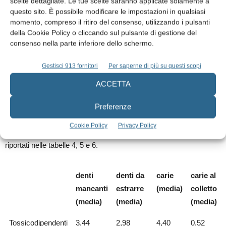
scelte dettagliate. Le tue scelte saranno applicate solamente a
trattamento del circuito idrico del riunito. Indipendentemente dal
questo sito. È possibile modificare le impostazioni in qualsiasi
tipo e dall’uso, tutto lo strumentario è stato classificato come
momento, compreso il ritiro del consenso, utilizzando i pulsanti
“critico”, in base al potenziale rischio di infezione associato al suo
della Cookie Policy o cliccando sul pulsante di gestione del
uso.
consenso nella parte inferiore dello schermo.
Gestisci 913 fornitori
Per saperne di più su questi scopi
RISULTATI
ACCETTA
In tutti i pazienti è stata rilevata una scarsa attenzione verso il
proprio stato di salute orale ed uno scarso ricorso a prestazioni
Preferenze
odontoiatriche, specie preventive.
Cookie Policy
Privacy Policy
I risultati dell’esame obiettivo orale, in sede di prima visita, sono
riportati nelle tabelle 4, 5 e 6.
denti
denti da
carie
carie al
mancanti
estrarre
(media)
colletto
(media)
(media)
(media)
Tossicodipendenti
3,44
2,98
4,40
0,52