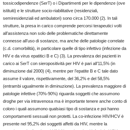
tossicodipendenze (SerT) o i Dipartimenti per le dipendenze (ove
istituiti) e le strutture socio-riabilitative (residenziali,
semiresidenziali ed ambulatori) sono circa 170.000 (2). In tali
strutture, la presa in carico comprende percorsi terapeutici volti
all’assistenza non solo delle problematiche direttamente
connesse all’uso di sostanze, ma anche delle patologie correlate
(c.d. comorbilità), in particolare quelle di tipo infettivo (infezione da
HIV e da virus epatitici B e C) (3). La prevalenza dei pazienti in
carico ai SerT con sieropositività per HIV è pari all’11,5% (in
diminuzione dal 2000) (4), mentre per l’epatite B e C tale dato
assume il valore, rispettivamente, del 36,2% e del 58,5%
(entrambi ugualmente in diminuzione). La prevalenza maggiore di
patologie infettive (70%-90%) riguarda soggetti che assumono
droghe per via intravenosa ma è importante tenere anche conto di
coloro i quali assumono qualsiasi tipo di sostanza e poi hanno
comportamenti sessuali non protetti. La co-infezione HIV/HCV è
presente nel 95,2% dei soggetti affetti da HIV, mentre la