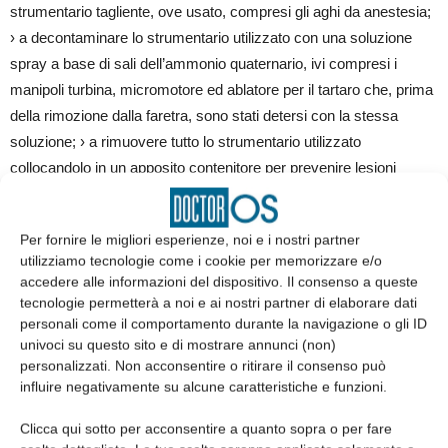
strumentario tagliente, ove usato, compresi gli aghi da anestesia;
› a decontaminare lo strumentario utilizzato con una soluzione
spray a base di sali dell’ammonio quaternario, ivi compresi i
manipoli turbina, micromotore ed ablatore per il tartaro che, prima
della rimozione dalla faretra, sono stati detersi con la stessa
soluzione; › a rimuovere tutto lo strumentario utilizzato
collocandolo in un apposito contenitore per prevenire lesioni
percutanee durante il trasporto verso l’area di sterilizzazione; › a
rimuovere le pellicole adesive monouso di protezione da tutte le
Per fornire le migliori esperienze, noi e i nostri partner
superfici; › a decontaminare tutte le superfici del riunito e di
utilizziamo tecnologie come i cookie per memorizzare e/o
contatto clinico con una soluzione spray a base di alcool 70% +
accedere alle informazioni del dispositivo. Il consenso a queste
sali dell’ammonio quaternario; in primis, si è proceduto al
tecnologie permetterà a noi e ai nostri partner di elaborare dati
trattamento delle superfici meno inquinate (per esempio lampada
personali come il comportamento durante la navigazione o gli ID
univoci su questo sito e di mostrare annunci (non)
e faretra) per poi continuare con quelle più contaminate
personalizzati. Non acconsentire o ritirare il consenso può
(sputacchiera); › ad aspirare un litro di soluzione a base di sali
influire negativamente su alcune caratteristiche e funzioni.
dell’ammonio quaternario per la disinfezione del sistema di
aspirazione; soluzione dello stesso tipo è stata utilizzata per il
Clicca qui sotto per acconsentire a quanto sopra o per fare