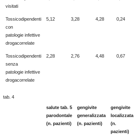
visitati
Tossicodipendenti
5,12
3,28
4,28
0,24
con
patologie infettive
drogacorrelate
Tossicodipendenti
2,28
2,76
4,48
0,67
senza
patologie infettive
drogacorrelate
tab. 4
salute tab. 5
gengivite
gengivite
parodontale
generalizzata
localizzata
(n. pazienti)
(n. pazienti)
(n.
pazienti)