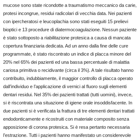
mucose sono state ricondotte a traumatismo meccanico da carie,
protesi incongrue, residui radicolari di vecchia data. Nei pazienti
con ipercheratosi e leucoplachia sono stati eseguiti 15 prelievi
bioptici e 13 procedure di diatermocoagulazione. Nessun paziente
è stato sottoposto a riabilitazione protesica a causa di mancata
copertura finanziaria dedicata. Ad un anno dalla fine delle cure
programmate, è stato riscontrato un indice di placca minore del
20% nel 65% dei pazienti ed una bassa percentuale di malattia
cariosa primitiva o recidivante (circa il 3%). A tale risultato hanno
contribuito, indubbiamente, il maggior controllo di placca operato
dall’individuo e l’applicazione di vernici al fluoro sugli elementi
dentari residui. Nel 35% dei pazienti trattati (tutti uomini), invece,
si è riscontrata una situazione di igiene orale insoddisfacente. In
due pazienti si è verificata la frattura di tre elementi dentari trattati
endodonticamente e ricostruiti con materiale composito senza
apposizione di corona protesica. Si è resa pertanto necessaria
l’estrazione. Tutti i pazienti hanno manifestato un considerevole