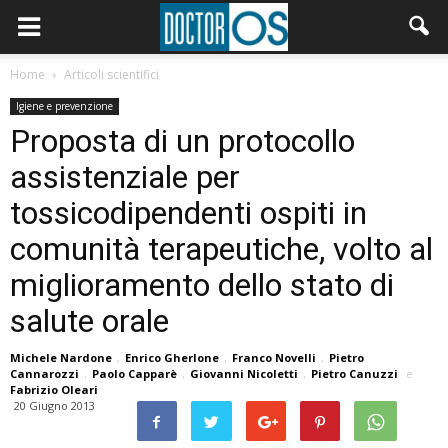
Home
Articoli scientifici
Igiene e prevenzione
Proposta di un protocollo
assistenziale per
tossicodipendenti ospiti in
comunità terapeutiche, volto al
miglioramento dello stato di
salute orale
Michele Nardone
,
Enrico Gherlone
,
Franco Novelli
,
Pietro
Cannarozzi
,
Paolo Capparè
,
Giovanni Nicoletti
,
Pietro Canuzzi
e
Fabrizio Oleari
20 Giugno 2013