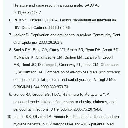
literature and case report in a young male. SADJ Apr
2011;66(3):124-7.
Piluso S, Ficarra G, Orsi A. Lesioni parodontali ed infezioni da
HIV. Dental Cadmos 1991;17:40-6.
Locker D. Deprivation and oral health: a review. Community Dent
Oral Epidemiol 2000;28:161-9.
Sacks FM, Bray GA, Carey VJ, Smith SR, Ryan DH, Anton SD,
McManus K, Champagne CM, Bishop LM, Laranjo N, Leboff
MS, Rood JC, De Jonge L, Greenway FL, Loria CM, Obarzanek
E, Williamson DA. Comparsion of weight-loss diets with different
compositions of fat, protein, and carbohydrates. N Engl J Med
ORIGINALI 544 2009;360:859-73.
Genco RJ, Grossi SG, Ho A, Nishimura F, Murayama Y. A
proposed model linking inflammation to obesity, diabetes, and
periodontal infections. J Periodontol 2005;76:2075-84.
Lemos SS, Oliveira FA, Vencio EF. Periodontal disease and oral
hygiene benefits in HIV seropositive and AIDS patients. Med