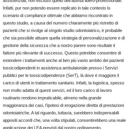
assistenziali, non escluso quello dell’attività libero-professionale.
Infatti, pur non potendo essere replicato in tale contesto lo
scenario di compliance ottimale che abbiamo riscontrato in
questo studio, a causa del numero chiaramente più ristretto di
pazienti che si rivolge al singolo studio odontoiatrico, è probabile
che sia possibile attuare quella strategia di personalizzazione e di
gestione della sicurezza che a nostro parere sono risultate il
fattore più rilevante di successo. Questo potrebbe consentire di
estendere i trattamenti anche al ben più vasto ambito dei pazienti
tossicodipendenti in assistenza ambulatoriale presso i Servizi
pubblici per le tossicodipendenze (SerT), là dove è maggiore il
carico di utenti in trattamento sanitario. Infatti, la logistica, spesso
non molto adatta di questi servizi, ed il loro carico di lavoro
routinario rendono impraticabile, almeno nella grande
maggioranza dei casi, l’ipotesi di erogazione diretta di prestazioni
odontoiatriche. A tal riguardo, tuttavia, sarebbero indispensabili
appositi accordi che, una volta stipulati, consentirebbero una reale
applicazione dei LEA previsti dal nostro ordinamento.