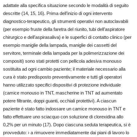
adattate alla specifica situazione secondo le modalità di seguito
descritte (14, 15, 16). Prima dell’inizio di ogni intervento
diagnostico-terapeutico, gli strumenti operativi non autoclavabili
(per esempio fruste della faretra del riunito, tubi dell’aspiratore
chirurgico e dell’aspirasaliva) e le superfici di contatto clinico (per
esempio maniglie della lampada, maniglie dei cassetti del
servitore, terminale della lampada per la polimerizzazione dei
compositi) sono stati protetti con pellicola adesiva monouso
sostituita ad ogni cambio paziente; il materiale necessario alla
cura è stato predisposto preventivamente e tutti gli operatori
hanno utilizzato specifici dispositivi di protezione individuale
(camice monouso in TNT, mascherine in TNT ad aumentato
potere filtrante, doppi guanti, occhiali protettivi). A ciascun
paziente è stato fatto indossare un camice monouso in TNT e
fatto effettuare uno sciacquo con soluzione di clorexidina allo
0,2% per un minuto (17). Dopo ciascuna seduta terapeutica, si è
provveduto: › a rimuovere immediatamente dai piani di lavoro lo