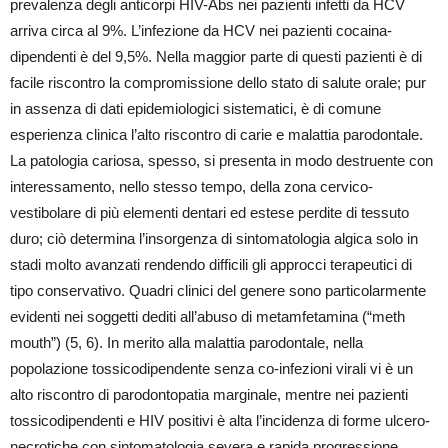
prevalenza degli anticorpi HIV-Abs nei pazienti infetti da HCV
arriva circa al 9%. L’infezione da HCV nei pazienti cocaina-
dipendenti è del 9,5%. Nella maggior parte di questi pazienti è di
facile riscontro la compromissione dello stato di salute orale; pur
in assenza di dati epidemiologici sistematici, è di comune
esperienza clinica l’alto riscontro di carie e malattia parodontale.
La patologia cariosa, spesso, si presenta in modo destruente con
interessamento, nello stesso tempo, della zona cervico-
vestibolare di più elementi dentari ed estese perdite di tessuto
duro; ciò determina l’insorgenza di sintomatologia algica solo in
stadi molto avanzati rendendo difficili gli approcci terapeutici di
tipo conservativo. Quadri clinici del genere sono particolarmente
evidenti nei soggetti dediti all’abuso di metamfetamina (“meth
mouth”) (5, 6). In merito alla malattia parodontale, nella
popolazione tossicodipendente senza co-infezioni virali vi è un
alto riscontro di parodontopatia marginale, mentre nei pazienti
tossicodipendenti e HIV positivi è alta l’incidenza di forme ulcero-
necrotiche con sintomatologia severa e rapida progressione,