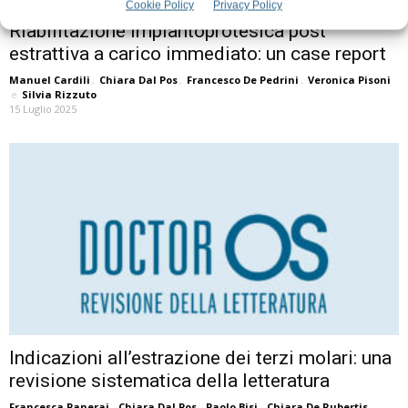
Cookie Policy
Privacy Policy
Riabilitazione implantoprotesica post
estrattiva a carico immediato: un case report
Manuel Cardili
,
Chiara Dal Pos
,
Francesco De Pedrini
,
Veronica Pisoni
e
Silvia Rizzuto
15 Luglio 2025
Indicazioni all’estrazione dei terzi molari: una
revisione sistematica della letteratura
Francesca Panerai
,
Chiara Dal Pos
,
Paolo Bisi
,
Chiara De Rubertis
,