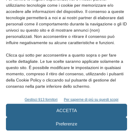
utilizziamo tecnologie come i cookie per memorizzare e/o
accedere alle informazioni del dispositivo. Il consenso a queste
tecnologie permetterà a noi e ai nostri partner di elaborare dati
personali come il comportamento durante la navigazione o gli ID
univoci su questo sito e di mostrare annunci (non)
Riabilitazione implantoprotesica in area
personalizzati. Non acconsentire o ritirare il consenso può
estetica mandibolare con debridement e
influire negativamente su alcune caratteristiche e funzioni.
detersione meccanica...
Clicca qui sotto per acconsentire a quanto sopra o per fare
Francesco De Pedrini
,
Veronica Pisoni
,
Chiara Dal Pos
e
Silvia Rizzuto
scelte dettagliate. Le tue scelte saranno applicate solamente a
22 Luglio 2025
questo sito. È possibile modificare le impostazioni in qualsiasi
momento, compreso il ritiro del consenso, utilizzando i pulsanti
della Cookie Policy o cliccando sul pulsante di gestione del
consenso nella parte inferiore dello schermo.
Gestisci 913 fornitori
Per saperne di più su questi scopi
ACCETTA
Preferenze