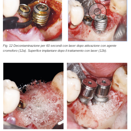
Fig. 12 Decontaminazione per 60 secondi con laser dopo attivazione con agente
cromoforo (12a). Superfice implantare dopo il trattamento con laser (12b).