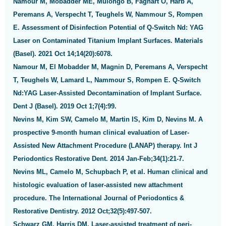
Namour M, Mobadder ME, Mulongo B, Fagnart O, Harb A,
Peremans A, Verspecht T, Teughels W, Nammour S, Rompen
E. Assessment of Disinfection Potential of Q-Switch Nd: YAG
Laser on Contaminated Titanium Implant Surfaces. Materials
(Basel). 2021 Oct 14;14(20):6078.
Namour M, El Mobadder M, Magnin D, Peremans A, Verspecht
T, Teughels W, Lamard L, Nammour S, Rompen E. Q-Switch
Nd:YAG Laser-Assisted Decontamination of Implant Surface.
Dent J (Basel). 2019 Oct 1;7(4):99.
Nevins M, Kim SW, Camelo M, Martin IS, Kim D, Nevins M. A
prospective 9-month human clinical evaluation of Laser-
Assisted New Attachment Procedure (LANAP) therapy. Int J
Periodontics Restorative Dent. 2014 Jan-Feb;34(1):21-7.
Nevins ML, Camelo M, Schupbach P, et al. Human clinical and
histologic evaluation of laser-assisted new attachment
procedure. The International Journal of Periodontics &
Restorative Dentistry. 2012 Oct;32(5):497-507.
Schwarz GM, Harris DM. Laser-assisted treatment of peri-