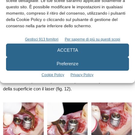
scelte dettagliate. Le tue scelte saranno applicate solamente a
11), si lava poi con soluzione fisiologica e prima di utilizzare il
questo sito. È possibile modificare le impostazioni in qualsiasi
laser si applica del Betadine, in quanto funge da cromoforo per lo
momento, compreso il ritiro del consenso, utilizzando i pulsanti
spettro di assorbimento della lunghezza d’onda emessa dal laser.
della Cookie Policy o cliccando sul pulsante di gestione del
consenso nella parte inferiore dello schermo.
Si procede con la decontaminazione della superfice implantare
Gestisci 913 fornitori
Per saperne di più su questi scopi
con l’utilizzo di un laser NanoYag con fibra da 300 micron
orientata verso l’interno al fine di decontaminare il sito, si imposta
ACCETTA
la potenza a 1.0 watt, la frequenza a 25.000 Hz, la durata
Preferenze
dell’impulso a 3 nanosecondi, e l’erogazione in treno di impulsi di
10 microsecondi ON e 20 microsecondi OFF. Da notare come il
Cookie Policy
Privacy Policy
colore della superfice implantare sia più lucido dopo il trattamento
della superficie con il laser (fig. 12).