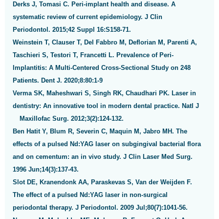
Derks J, Tomasi C. Peri-implant health and disease. A
systematic review of current epidemiology. J Clin
Periodontol. 2015;42 Suppl 16:S158-71.
Weinstein T, Clauser T, Del Fabbro M, Deflorian M, Parenti A,
Taschieri S, Testori T, Francetti L. Prevalence of Peri-
Implantitis: A Multi-Centered Cross-Sectional Study on 248
Patients. Dent J. 2020;8:80:1-9
Verma SK, Maheshwari S, Singh RK, Chaudhari PK. Laser in
dentistry: An innovative tool in modern dental practice. Natl J
Maxillofac Surg. 2012;3(2):124-132.
Ben Hatit Y, Blum R, Severin C, Maquin M, Jabro MH. The
effects of a pulsed Nd:YAG laser on subgingival bacterial flora
and on cementum: an in vivo study. J Clin Laser Med Surg.
1996 Jun;14(3):137-43.
Slot DE, Kranendonk AA, Paraskevas S, Van der Weijden F.
The effect of a pulsed Nd:YAG laser in non-surgical
periodontal therapy. J Periodontol. 2009 Jul;80(7):1041-56.