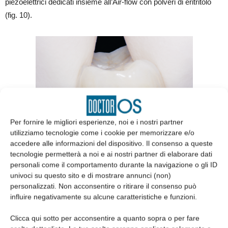
piezoelettrici dedicati insieme all’Air-flow con polveri di eritritolo
(fig. 10).
Per fornire le migliori esperienze, noi e i nostri partner
utilizziamo tecnologie come i cookie per memorizzare e/o
accedere alle informazioni del dispositivo. Il consenso a queste
tecnologie permetterà a noi e ai nostri partner di elaborare dati
personali come il comportamento durante la navigazione o gli ID
univoci su questo sito e di mostrare annunci (non)
Fig. 9 Contorni protesici incongrui presentano una concavità che
personalizzati. Non acconsentire o ritirare il consenso può
rende impossibile la detersione, cofattore scatenante per i
processi di perimplantite.
influire negativamente su alcune caratteristiche e funzioni.
Clicca qui sotto per acconsentire a quanto sopra o per fare
Si applica una soluzione satura di acido citrico per 30 secondi (fig.