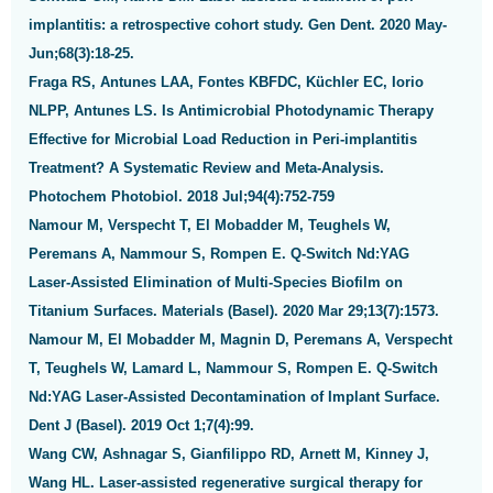
implantitis: a retrospective cohort study. Gen Dent. 2020 May-
Jun;68(3):18-25.
Fraga RS, Antunes LAA, Fontes KBFDC, Küchler EC, Iorio
NLPP, Antunes LS. Is Antimicrobial Photodynamic Therapy
Effective for Microbial Load Reduction in Peri-implantitis
Treatment? A Systematic Review and Meta-Analysis.
Photochem Photobiol. 2018 Jul;94(4):752-759
Namour M, Verspecht T, El Mobadder M, Teughels W,
Peremans A, Nammour S, Rompen E. Q-Switch Nd:YAG
Laser-Assisted Elimination of Multi-Species Biofilm on
Titanium Surfaces. Materials (Basel). 2020 Mar 29;13(7):1573.
Namour M, El Mobadder M, Magnin D, Peremans A, Verspecht
T, Teughels W, Lamard L, Nammour S, Rompen E. Q-Switch
Nd:YAG Laser-Assisted Decontamination of Implant Surface.
Dent J (Basel). 2019 Oct 1;7(4):99.
Wang CW, Ashnagar S, Gianfilippo RD, Arnett M, Kinney J,
Wang HL. Laser-assisted regenerative surgical therapy for