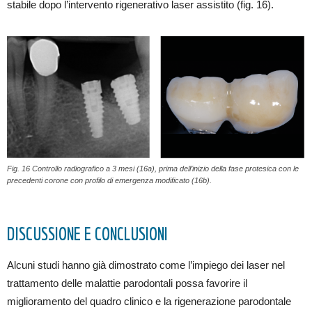
stabile dopo l’intervento rigenerativo laser assistito (fig. 16).
Fig. 16 Controllo radiografico a 3 mesi (16a), prima dell’inizio della fase protesica con le
precedenti corone con profilo di emergenza modificato (16b).
DISCUSSIONE E CONCLUSIONI
Alcuni studi hanno già dimostrato come l’impiego dei laser nel
trattamento delle malattie parodontali possa favorire il
miglioramento del quadro clinico e la rigenerazione parodontale