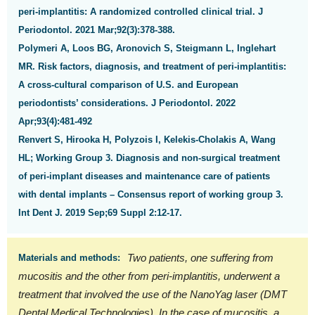
peri-implantitis: A randomized controlled clinical trial. J
Periodontol. 2021 Mar;92(3):378-388.
Polymeri A, Loos BG, Aronovich S, Steigmann L, Inglehart
MR. Risk factors, diagnosis, and treatment of peri-implantitis:
A cross-cultural comparison of U.S. and European
periodontists’ considerations. J Periodontol. 2022
Apr;93(4):481-492
Renvert S, Hirooka H, Polyzois I, Kelekis-Cholakis A, Wang
HL; Working Group 3. Diagnosis and non-surgical treatment
of peri-implant diseases and maintenance care of patients
with dental implants – Consensus report of working group 3.
Int Dent J. 2019 Sep;69 Suppl 2:12-17.
Two patients, one suffering from
Materials and methods:
mucositis and the other from peri-implantitis, underwent a
treatment that involved the use of the NanoYag laser (DMT
Dental Medical Technologies). In the case of mucositis, a