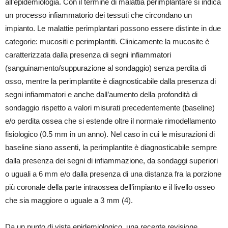
all’epidemiologia. Con il termine di malattia perimplantare si indica
un processo infiammatorio dei tessuti che circondano un
impianto. Le malattie perimplantari possono essere distinte in due
categorie: mucositi e perimplantiti. Clinicamente la mucosite è
caratterizzata dalla presenza di segni infiammatori
(sanguinamento/suppurazione al sondaggio) senza perdita di
osso, mentre la perimplantite è diagnosticabile dalla presenza di
segni infiammatori e anche dall’aumento della profondità di
sondaggio rispetto a valori misurati precedentemente (baseline)
e/o perdita ossea che si estende oltre il normale rimodellamento
fisiologico (0.5 mm in un anno). Nel caso in cui le misurazioni di
baseline siano assenti, la perimplantite è diagnosticabile sempre
dalla presenza dei segni di infiammazione, da sondaggi superiori
o uguali a 6 mm e/o dalla presenza di una distanza fra la porzione
più coronale della parte intraossea dell’impianto e il livello osseo
che sia maggiore o uguale a 3 mm (4).
Da un punto di vista epidemiologico, una recente revisione