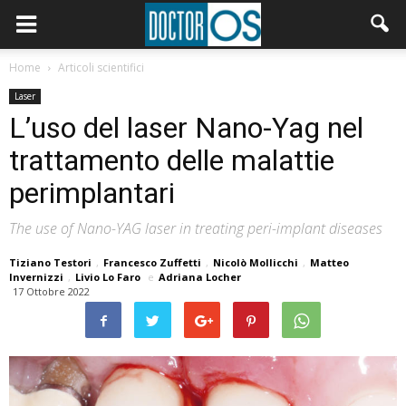
Home
Articoli scientifici
Laser
L’uso del laser Nano-Yag nel
trattamento delle malattie
perimplantari
The use of Nano-YAG laser in treating peri-implant diseases
Tiziano Testori
,
Francesco Zuffetti
,
Nicolò Mollicchi
,
Matteo
Invernizzi
,
Livio Lo Faro
e
Adriana Locher
17 Ottobre 2022