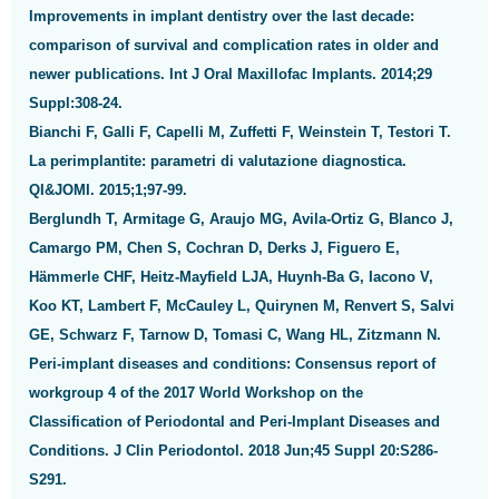
Improvements in implant dentistry over the last decade:
comparison of survival and complication rates in older and
newer publications. Int J Oral Maxillofac Implants. 2014;29
Suppl:308-24.
Bianchi F, Galli F, Capelli M, Zuffetti F, Weinstein T, Testori T.
La perimplantite: parametri di valutazione diagnostica.
QI&JOMI. 2015;1;97-99.
Berglundh T, Armitage G, Araujo MG, Avila-Ortiz G, Blanco J,
Camargo PM, Chen S, Cochran D, Derks J, Figuero E,
Hämmerle CHF, Heitz-Mayfield LJA, Huynh-Ba G, Iacono V,
Koo KT, Lambert F, McCauley L, Quirynen M, Renvert S, Salvi
GE, Schwarz F, Tarnow D, Tomasi C, Wang HL, Zitzmann N.
Peri-implant diseases and conditions: Consensus report of
workgroup 4 of the 2017 World Workshop on the
Classification of Periodontal and Peri-Implant Diseases and
Conditions. J Clin Periodontol. 2018 Jun;45 Suppl 20:S286-
S291.