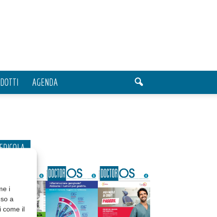
DOTTI
AGENDA
EDICOLA
me i
nso a
i come il