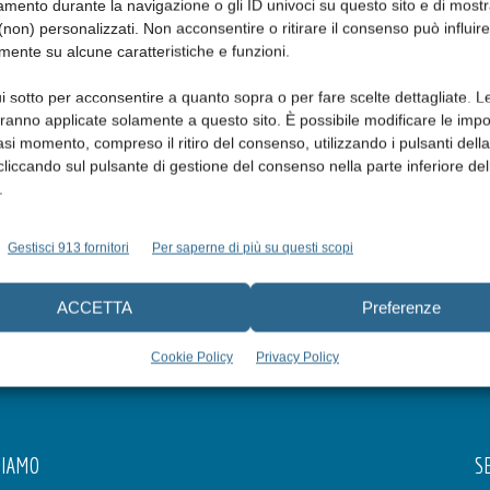
mento durante la navigazione o gli ID univoci su questo sito e di most
non) personalizzati. Non acconsentire o ritirare il consenso può influire
mente su alcune caratteristiche e funzioni.
i sotto per acconsentire a quanto sopra o per fare scelte dettagliate. L
aranno applicate solamente a questo sito. È possibile modificare le impo
asi momento, compreso il ritiro del consenso, utilizzando i pulsanti dell
La terapia intercettiva delle II
cliccando sul pulsante di gestione del consenso nella parte inferiore del
in
classi con attivatore di Teuscher
.
Edoardo Marchese
,
Vincenzo Quinzi
,
Davide Della
Mura
e
Giuseppe Marzo
Gestisci 913 fornitori
Per saperne di più su questi scopi
lo
23 Dicembre 2020
ACCETTA
Preferenze
Cookie Policy
Privacy Policy
SIAMO
SE