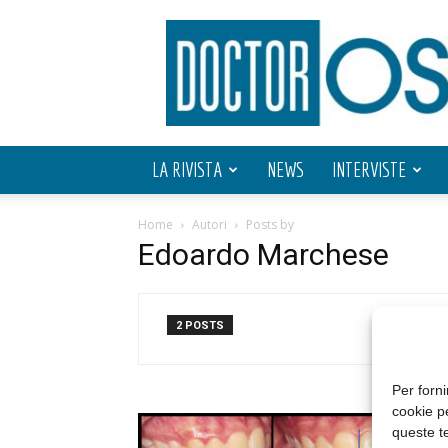
Doctor
OS
LA RIVISTA
NEWS
INTERVISTE
Home
Autori
Posts by
Edoardo Marchese
2 POSTS
Per forni
cookie p
queste te