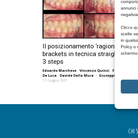
comporta
annunci (
negativa
Clicca qu
scelte s
in qualsi
Il posizionamento ‘ragionato’ dei
Policy o 
brackets in tecnica straight-wire 
schermo
3 steps
Edoardo Marchese
,
Vincenzo Quinzi
,
Francesco Pao
De Luca
,
Davide Della Mura
e
Giuseppe Marzo
17 Giugno 2021
CHI 