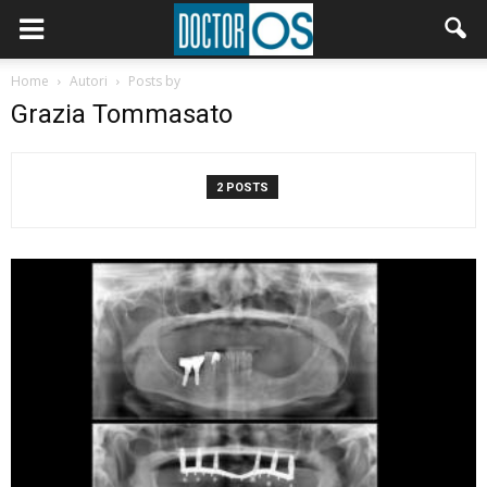
Home
Autori
Posts by
Grazia Tommasato
2 POSTS