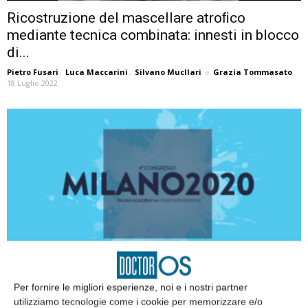
Ricostruzione del mascellare atroﬁco
mediante tecnica combinata: innesti in blocco
di...
Pietro Fusari
,
Luca Maccarini
,
Silvano Mucllari
e
Grazia Tommasato
18 Luglio 2022
IAO: Interazione, Associazione e Opportunità
Per fornire le migliori esperienze, noi e i nostri partner
Grazia Tommasato
e
Antonio Salierno
28 Settembre 2020
utilizziamo tecnologie come i cookie per memorizzare e/o