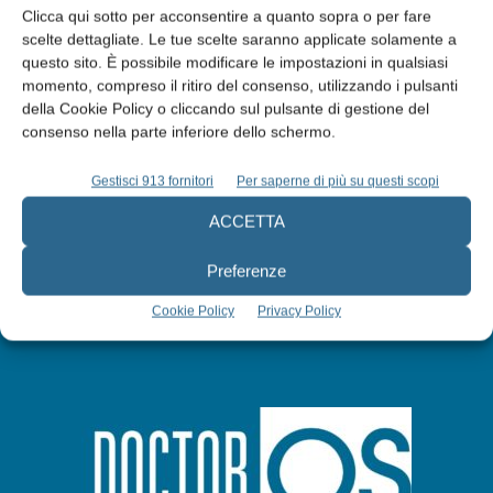
Clicca qui sotto per acconsentire a quanto sopra o per fare
scelte dettagliate. Le tue scelte saranno applicate solamente a
questo sito. È possibile modificare le impostazioni in qualsiasi
Edicola web
momento, compreso il ritiro del consenso, utilizzando i pulsanti
della Cookie Policy o cliccando sul pulsante di gestione del
consenso nella parte inferiore dello schermo.
Abbonati
Gestisci 913 fornitori
Per saperne di più su questi scopi
Iscriviti alla newsletter
ACCETTA
Preferenze
Cookie Policy
Privacy Policy