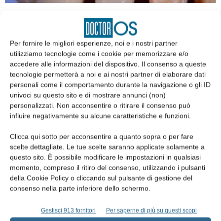
Utilizzo del laser a diodo nella gestione
estetica tissutale in protesi...
Serena Ferri
,
Manuel Cardili
,
Francesca Panerai
e
Lorenzo Franceschi
Per fornire le migliori esperienze, noi e i nostri partner
28 Settembre 2023
utilizziamo tecnologie come i cookie per memorizzare e/o
accedere alle informazioni del dispositivo. Il consenso a queste
tecnologie permetterà a noi e ai nostri partner di elaborare dati
personali come il comportamento durante la navigazione o gli ID
univoci su questo sito e di mostrare annunci (non)
personalizzati. Non acconsentire o ritirare il consenso può
influire negativamente su alcune caratteristiche e funzioni.
Clicca qui sotto per acconsentire a quanto sopra o per fare
scelte dettagliate. Le tue scelte saranno applicate solamente a
questo sito. È possibile modificare le impostazioni in qualsiasi
momento, compreso il ritiro del consenso, utilizzando i pulsanti
della Cookie Policy o cliccando sul pulsante di gestione del
Riabilitazione mascellare e mandibolare
consenso nella parte inferiore dello schermo.
completa a carico immediato su quattro
impianti...
Gestisci 913 fornitori
Per saperne di più su questi scopi