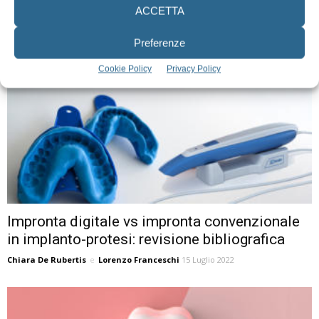
Martina Longoni
,
Luisa Paternoster
,
Greta Toma
,
Lorenzo Franceschi
ACCETTA
e
Tanya Arduini
26 Giugno 2023
Preferenze
Cookie Policy
Privacy Policy
Impronta digitale vs impronta convenzionale
in implanto-protesi: revisione bibliografica
Chiara De Rubertis
e
Lorenzo Franceschi
15 Luglio 2022