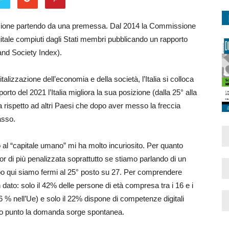
tuazione partendo da una premessa. Dal 2014 la Commissione
gitale compiuti dagli Stati membri pubblicando un rapporto
nd Society Index).
lizzazione dell’economia e della società, l’Italia si colloca
rto del 2021 l’Italia migliora la sua posizione (dalla 25° alla
 rispetto ad altri Paesi che dopo aver messo la freccia
asso.
ivo al “capitale umano” mi ha molto incuriosito. Per quanto
or di più penalizzata soprattutto se stiamo parlando di un
ppo qui siamo fermi al 25° posto su 27. Per comprendere
dato: solo il 42% delle persone di età compresa tra i 16 e i
 % nell’Ue) e solo il 22% dispone di competenze digitali
sto punto la domanda sorge spontanea.