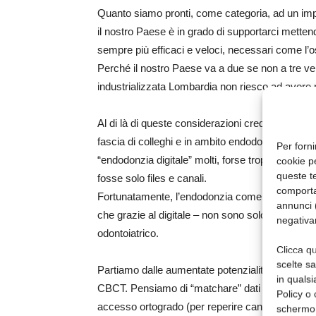
Quanto siamo pronti, come categoria, ad un impa
il nostro Paese è in grado di supportarci mette
sempre più efficaci e veloci, necessari come l’os
Perché il nostro Paese va a due se non a tre ve
industrializzata Lombardia non riesco ad avere
Al di là di queste considerazioni credo che tutt
fascia di colleghi e in ambito endodontico anco
Per forni
“endodonzia digitale” molti, forse troppi, anc
cookie p
queste te
fosse solo files e canali.
comporta
Fortunatamente, l’endodonzia come del resto alt
annunci (
che grazie al digitale – non sono solo io a pensar
negativa
odontoiatrico.
Clicca qu
scelte s
Partiamo dalle aumentate potenzialità che ci pu
in qualsi
CBCT. Pensiamo di “matchare” dati DICOM e dati 
Policy o 
accesso ortogrado (per reperire canali calcificati
schermo