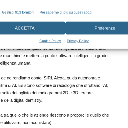
llo totale dell’atto chirurgico. Per non parlare della stampa
ne fedele di modelli tridimensionali per pre-visualizzare, ad
Gestisci 913 fornitori
Per saperne di più su questi scopi
er simulare la fattibilità di un intervento complesso.
ori iatrogeni e migliorerebbe i risultati del trattamento.
ACCETTA
Preferenze
de impatto che l’AI (artificial intelligence) ha e avrà
Cookie Policy
Privacy Policy
’è l’AI? Molto semplicemente l’intelligenza artificiale è una
re macchine e mettere a punto software intelligenti in grado
ntelligenza umana.
n ce ne rendiamo conto: SIRI, Alexa, guida autonoma e
mi di AI. Esistono software di radiologia che sfruttano l’AI;
t molto dettagliato dei radiogrammi 2D e 3D, creare
della digital dentistry.
 tra quello che le aziende riescono a proporci e quello che
e utilizzare, non acquistare).