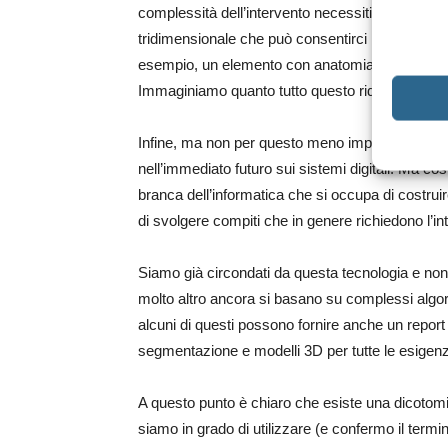
complessità dell’intervento necessiti di un contro
tridimensionale che può consentirci la riproduzio
esempio, un elemento con anatomia complessa o p
Immaginiamo quanto tutto questo ridurrebbe gli err
Infine, ma non per questo meno importante, il gran
nell’immediato futuro sui sistemi digitali. Ma cos
branca dell’informatica che si occupa di costrui
di svolgere compiti che in genere richiedono l’i
Siamo già circondati da questa tecnologia e no
molto altro ancora si basano su complessi algorit
alcuni di questi possono fornire anche un repor
segmentazione e modelli 3D per tutte le esigenze 
A questo punto è chiaro che esiste una dicotomia
siamo in grado di utilizzare (e confermo il termin