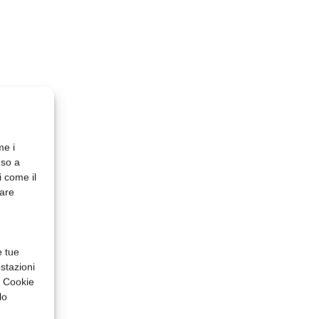
me i
nso a
i come il
rare
e tue
stazioni
a Cookie
lo