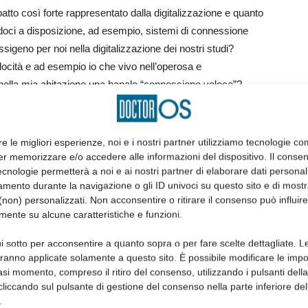
tto così forte rappresentato dalla digitalizzazione e quanto
ndoci a disposizione, ad esempio, sistemi di connessione
sigeno per noi nella digitalizzazione dei nostri studi?
locità e ad esempio io che vivo nell’operosa e
 nella mia abitazione una banale “connessione veloce”?
e queste nuove tecnologie interessino ancora una ridotta
r meno. Non è un caso che quando mi trovo a parlare di
re le migliori esperienze, noi e i nostri partner utilizziamo tecnologie co
ora mi guardano con sguardo perso come se l’endodonzia
er memorizzare e/o accedere alle informazioni del dispositivo. Il conse
cnologie permetterà a noi e ai nostri partner di elaborare dati personal
mento durante la navigazione o gli ID univoci su questo sito e di most
re discipline odontoiatriche stanno vivendo una nuova era,
non) personalizzati. Non acconsentire o ritirare il consenso può influire
lo – potrà portare grandi benefici a tutto il mondo
mente su alcune caratteristiche e funzioni.
i sotto per acconsentire a quanto sopra o per fare scelte dettagliate. L
aranno applicate solamente a questo sito. È possibile modificare le impo
ò fornire un sistema di imaging tridimensionale come la
asi momento, compreso il ritiro del consenso, utilizzando i pulsanti dell
STL dell’impronta ottica digitale per ottenere dime di
cliccando sul pulsante di gestione del consenso nella parte inferiore del
) o dime per accessi guidati in chirurgia, qualora la
.