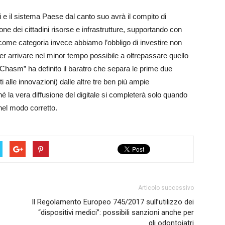
i e il sistema Paese dal canto suo avrà il compito di
e dei cittadini risorse e infrastrutture, supportando con
oi come categoria invece abbiamo l’obbligo di investire non
er arrivare nel minor tempo possibile a oltrepassare quello
Chasm” ha definito il baratro che separa le prime due
i alle innovazioni) dalle altre tre ben più ampie
hé la vera diffusione del digitale si completerà solo quando
nel modo corretto.
Articolo successivo
Il Regolamento Europeo 745/2017 sull’utilizzo dei
“dispositivi medici”: possibili sanzioni anche per
gli odontoiatri