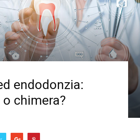
 ed endodonzia:
g o chimera?
er