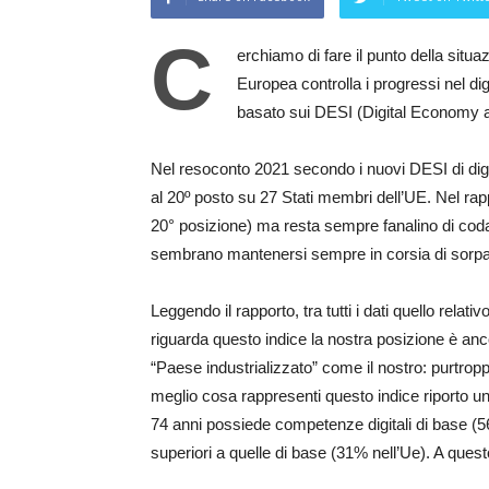
C
erchiamo di fare il punto della si
Europea controlla i progressi nel di
basato sui DESI (Digital Economy a
Nel resoconto 2021 secondo i nuovi DESI di digita
al 20º posto su 27 Stati membri dell’UE. Nel rappo
20° posizione) ma resta sempre fanalino di coda
sembrano mantenersi sempre in corsia di sorp
Leggendo il rapporto, tra tutti i dati quello relat
riguarda questo indice la nostra posizione è anc
“Paese industrializzato” come il nostro: purtro
meglio cosa rappresenti questo indice riporto un 
74 anni possiede competenze digitali di base (56
superiori a quelle di base (31% nell’Ue). A que