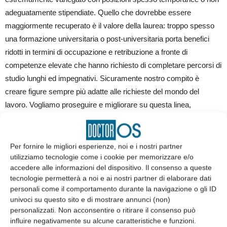
adeguatamente stipendiate. Quello che dovrebbe essere
maggiormente recuperato è il valore della laurea: troppo spesso
una formazione universitaria o post-universitaria porta benefici
ridotti in termini di occupazione e retribuzione a fronte di
competenze elevate che hanno richiesto di completare percorsi di
studio lunghi ed impegnativi. Sicuramente nostro compito è
creare figure sempre più adatte alle richieste del mondo del
lavoro. Vogliamo proseguire e migliorare su questa linea,
formando informatici che siano consapevoli dei rischi e
dell’impatto delle tecnologie che sviluppano, giuristi che sappiano
cogliere le nuove sfide, economisti che riescano a comprendere
Per fornire le migliori esperienze, noi e i nostri partner
utilizziamo tecnologie come i cookie per memorizzare e/o
la complessità del mondo globalizzato. Vogliamo formare medici
accedere alle informazioni del dispositivo. Il consenso a queste
competenti che riescano a fare scelte consapevoli nell’interesse
tecnologie permetterà a noi e ai nostri partner di elaborare dati
del paziente, insegnanti innovativi, umanisti capaci di affrontare le
personali come il comportamento durante la navigazione o gli ID
sfide della contemporaneità senza dimenticare poi le molteplici
univoci su questo sito e di mostrare annunci (non)
figure altamente professionalizzanti (Infermieri, fisioterapisti,
personalizzati. Non acconsentire o ritirare il consenso può
influire negativamente su alcune caratteristiche e funzioni.
biologi e tecnici) che i nostri corsi triennali formano.