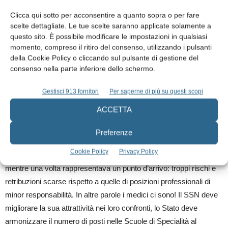
Clicca qui sotto per acconsentire a quanto sopra o per fare
Nei prossimi anni si prevede una sensibile carenza di medici
scelte dettagliate. Le tue scelte saranno applicate solamente a
nel nostro Paese. Quali soluzioni devono essere adottate per
questo sito. È possibile modificare le impostazioni in qualsiasi
momento, compreso il ritiro del consenso, utilizzando i pulsanti
evitare il problema?
della Cookie Policy o cliccando sul pulsante di gestione del
consenso nella parte inferiore dello schermo.
Il problema della carenza dei medici è legato prevalentemente a
due motivi: un numero di borse di specialità insufficienti per le
Gestisci 913 fornitori
Per saperne di più su questi scopi
esigenze dell’Italia e slegato dal numero di laureati in medicina
ACCETTA
(senza parlare delle modalità di reclutamento che fa perdere
numerose borse ministeriali) ed in secondo luogo ad una scarsa
Preferenze
tutela professionale e retributiva dei medici impiegati nel SSN. Al
Cookie Policy
Privacy Policy
giorno d’oggi non è più attrattivo lavorare nei grandi ospedali
mentre una volta rappresentava un punto d’arrivo: troppi rischi e
retribuzioni scarse rispetto a quelle di posizioni professionali di
minor responsabilità. In altre parole i medici ci sono! Il SSN deve
migliorare la sua attrattività nei loro confronti, lo Stato deve
armonizzare il numero di posti nelle Scuole di Specialità al