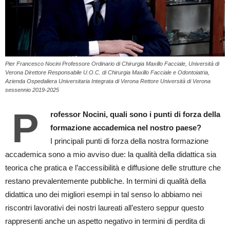
Pier Francesco Nocini Professore Ordinario di Chirurgia Maxillo Facciale, Università di
Verona Direttore Responsabile U.O.C. di Chirurgia Maxillo Facciale e Odontoiatria,
Azienda Ospedaliera Universitaria Integrata di Verona Rettore Università di Verona
sessennio 2019-2025
P
rofessor Nocini, quali sono i punti di forza della
formazione accademica nel nostro paese?
I principali punti di forza della nostra formazione
accademica sono a mio avviso due: la qualità della didattica sia
teorica che pratica e l’accessibilità e diffusione delle strutture che
restano prevalentemente pubbliche. In termini di qualità della
didattica uno dei migliori esempi in tal senso lo abbiamo nei
riscontri lavorativi dei nostri laureati all’estero seppur questo
rappresenti anche un aspetto negativo in termini di perdita di