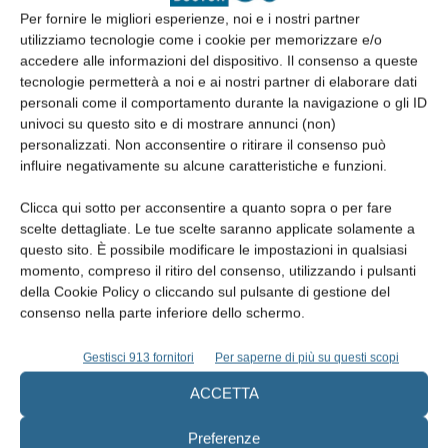
comunque dei fondi alla ricerca. Tutto può e deve essere
Per fornire le migliori esperienze, noi e i nostri partner
migliorato, ma ci sono le premesse per osservare con ottimismo
utilizziamo tecnologie come i cookie per memorizzare e/o
il divenire delle prospettive della ricerca anche in Italia.
accedere alle informazioni del dispositivo. Il consenso a queste
tecnologie permetterà a noi e ai nostri partner di elaborare dati
personali come il comportamento durante la navigazione o gli ID
IMPLANTOLOGIA MODERNA: VUOLE ILLUSTRARCI LO
univoci su questo sito e di mostrare annunci (non)
STATO DELL’ARTE? COSA AUSPICA PER IL FUTURO DI
personalizzati. Non acconsentire o ritirare il consenso può
TALE BRANCA SPECIALISTICA?
influire negativamente su alcune caratteristiche e funzioni.
Clicca qui sotto per acconsentire a quanto sopra o per fare
Domanda complessa: la risposta può essere fatta con un’altra
scelte dettagliate. Le tue scelte saranno applicate solamente a
domanda. Lei crede che la percentuale di successo degli impianti
questo sito. È possibile modificare le impostazioni in qualsiasi
in tutte le realtà cliniche sia quella riportata dagli studi effettuati nei
momento, compreso il ritiro del consenso, utilizzando i pulsanti
della Cookie Policy o cliccando sul pulsante di gestione del
più moderni ed avanzati centri di implantologia di tutto il mondo?
consenso nella parte inferiore dello schermo.
O le percentuali nei piccoli centri sono diverse e più basse? Ecco,
Gestisci 913 fornitori
Per saperne di più su questi scopi
credo che il futuro sia questo: realizzare metodiche implantari
ACCETTA
adeguate, tali da consentire a chiunque di ottenere alte percentuali
di successo.
Preferenze