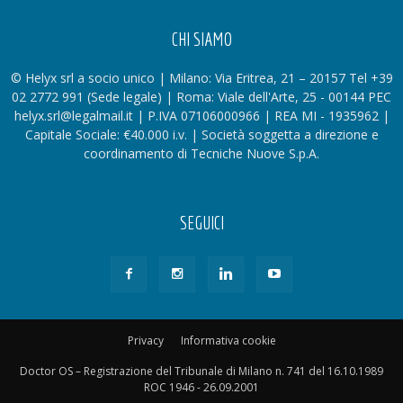
CHI SIAMO
© Helyx srl a socio unico | Milano: Via Eritrea, 21 – 20157 Tel +39
02 2772 991 (Sede legale) | Roma: Viale dell'Arte, 25 - 00144 PEC
helyx.srl@legalmail.it | P.IVA 07106000966 | REA MI - 1935962 |
Capitale Sociale: €40.000 i.v. | Società soggetta a direzione e
coordinamento di Tecniche Nuove S.p.A.
SEGUICI
Privacy
Informativa cookie
Doctor OS – Registrazione del Tribunale di Milano n. 741 del 16.10.1989
ROC 1946 - 26.09.2001