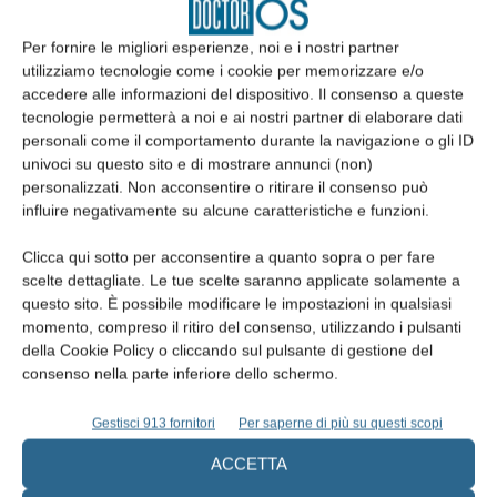
inimmaginabile nel 2013 e per pochi preventivabile nel 2014 per il
Per fornire le migliori esperienze, noi e i nostri partner
mercato italiano del 2015. I riuniti soffrono per il fatto che le
utilizziamo tecnologie come i cookie per memorizzare e/o
marche affidabili funzionano bene e durano nel tempo. Pensate
accedere alle informazioni del dispositivo. Il consenso a queste
che nell’anno 2000, grazie forse anche ad una delle tante
tecnologie permetterà a noi e ai nostri partner di elaborare dati
Tremonti, si erano venduti 5.000 riuniti, ma questo numero si era
personali come il comportamento durante la navigazione o gli ID
univoci su questo sito e di mostrare annunci (non)
ridotto sino a 2.400 unità, perdendo in un decennio più del 50% in
personalizzati. Non acconsentire o ritirare il consenso può
numero di pezzi venduti. Solo nel 2015 il tradizionale mercato dei
influire negativamente su alcune caratteristiche e funzioni.
riuniti è tornato finalmente a crescere, attestandosi sulle 2.500
unità, ma sarà il 2016 l’anno della rivincita per queste attrezzature,
Clicca qui sotto per acconsentire a quanto sopra o per fare
scelte dettagliate. Le tue scelte saranno applicate solamente a
unitamente ai mobili da studio e da laboratorio. Ho infatti ben
questo sito. È possibile modificare le impostazioni in qualsiasi
presente come il parco riuniti sia invecchiato negli studi, perché lo
momento, compreso il ritiro del consenso, utilizzando i pulsanti
monitoro facilmente su un modello particolarmente riuscito che è
della Cookie Policy o cliccando sul pulsante di gestione del
uscito di produzione nel 2000 e che aveva nella variante del
consenso nella parte inferiore dello schermo.
colore l’avvicendarsi di due successive versioni.
Gestisci 913 fornitori
Per saperne di più su questi scopi
Il Superbonus del 140%, contenuto nella Legge di Stabilità del
2016, sarà un incentivo ad investire nell’High Tech, ma sarà
ACCETTA
anche un incentivo per far sostituire il parco riuniti e mobili che