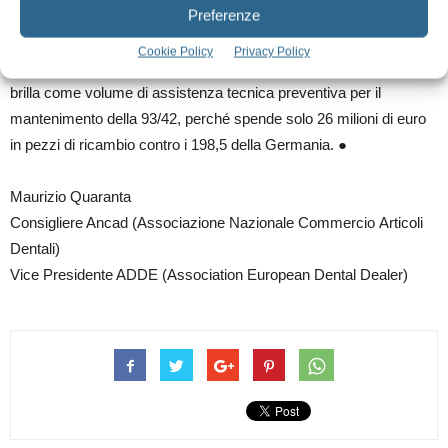
aveva subito l’ultimo sussulto con l’ingresso della 93/42, intorno al
Preferenze
1998. Del resto la previsione è facile, se si stima che l’attuale
Cookie Policy
Privacy Policy
parco installato ha un’età media di 15 anni, in un paese che non
brilla come volume di assistenza tecnica preventiva per il
mantenimento della 93/42, perché spende solo 26 milioni di euro
in pezzi di ricambio contro i 198,5 della Germania. ●
Maurizio Quaranta
Consigliere Ancad (Associazione Nazionale Commercio Articoli
Dentali)
Vice Presidente ADDE (Association European Dental Dealer)