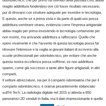
odontotecnico, che per primo ha risentito della passata crisi, abbia
reagito addirittura fondendosi ove ciò fosse risultato necessario,
pur di ritrovarsi con strutture adeguate per investire in tecnologia.
E questo, anche se a prima vista e da parte di qualcuno possa
addirittura sembrare strano, evidenzia come l’impresa artigianale
abbia reagito per prima investendo in tecnologia certamente per
non morire, ma arrivando addirittura a rafforzarsi. Quello che
spero vivamente è che l’avvento di questa tecnologia possa far
ritrovare l’interesse e la voglia ai giovani italiani di iscriversi alla
scuole professionali per odontotecnico, per evitare che anche
questa nostra eccellenza possa soffrirne, se non addirittura
sparire, come già successo a tante altre figure artigianali, in altri
comparti.
Il settore attrezzature, sia per il comparto odontoiatria che per il
comparto odontotecnico, è oramai pesantemente sbilanciato
sull’Hi Tech. La radiologia digitale nel 2015 si attesta a 650
panoramici 2D venduti in Italia, ma il dato impressionante è quello
sui 600 pezzi delle CBCT 3D. Quest’ultimo era per tutti