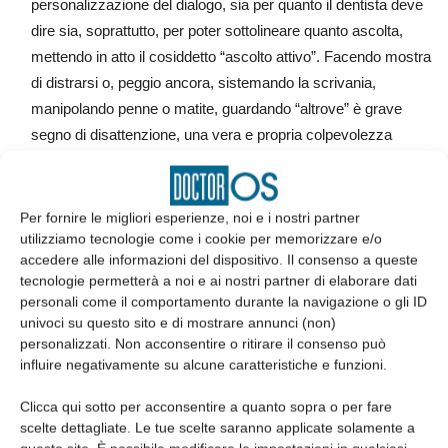
personalizzazione del dialogo, sia per quanto il dentista deve
dire sia, soprattutto, per poter sottolineare quanto ascolta,
mettendo in atto il cosiddetto “ascolto attivo”. Facendo mostra
di distrarsi o, peggio ancora, sistemando la scrivania,
manipolando penne o matite, guardando “altrove” è grave
segno di disattenzione, una vera e propria colpevolezza
professionale.
Ascolto attivo significa non interrompere mai il paziente,
lasciandolo parlare quanto più è disposto a fare: è tuttavia
Per fornire le migliori esperienze, noi e i nostri partner
importante che gli si faccia comprendere come lo stiamo
utilizziamo tecnologie come i cookie per memorizzare e/o
accedere alle informazioni del dispositivo. Il consenso a queste
ascoltando attentamente annuendo energicamente a qualche
tecnologie permetterà a noi e ai nostri partner di elaborare dati
passaggio importante, oppure ripetendo ad alta voce qualche
personali come il comportamento durante la navigazione o gli ID
parola che abbia avuto peso nel discorso.
univoci su questo sito e di mostrare annunci (non)
Nel testo ho scritto più volte come non si debba avere paura
personalizzati. Non acconsentire o ritirare il consenso può
influire negativamente su alcune caratteristiche e funzioni.
delle parole, come, ad esempio, dire che dobbiamo imparare a
“recitare” il nostro comportamento in modo naturale e
Clicca qui sotto per acconsentire a quanto sopra o per fare
funzionale. Un elemento che può dimostrare al paziente la
scelte dettagliate. Le tue scelte saranno applicate solamente a
nostra partecipazione è quello di prendere appunti su un block-