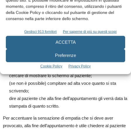
questo sito. È possibile modificare le impostazioni in qualsiasi
momento, compreso il ritiro del consenso, utilizzando i pulsanti
notes tenuto in grembo. Alla fine della parte preliminare del
della Cookie Policy o cliccando sul pulsante di gestione del
colloquio mostreremo di ripassare alcuni punti che abbiamo
consenso nella parte inferiore dello schermo.
trascritto in modo che il paziente ci possa chiarire qualche
dubbio rimasto in sospeso.
Gestisci 913 fornitori
Per saperne di più su questi scopi
Uno dei momenti più indisponenti per il paziente è quello in cui
ACCETTA
il dentista si mette a scrivere sul computer, tanto peggio se il
paziente non è messo in condizione di vedere lo schermo. In
Preferenze
questo caso la procedura deve essere articolata nei punti
Cookie Policy
Privacy Policy
seguenti:
cercare di mostrare lo schermo al paziente;
(se non è possibile) compitare ad alta voce quanto si sta
scrivendo;
dire al paziente che alla fine dell’appuntamento gli verrà data la
stampata di quanto scritto.
Per accentuare la sensazione di empatia che si deve aver
provocato, alla fine dell’appuntamento è utile chiedere al paziente