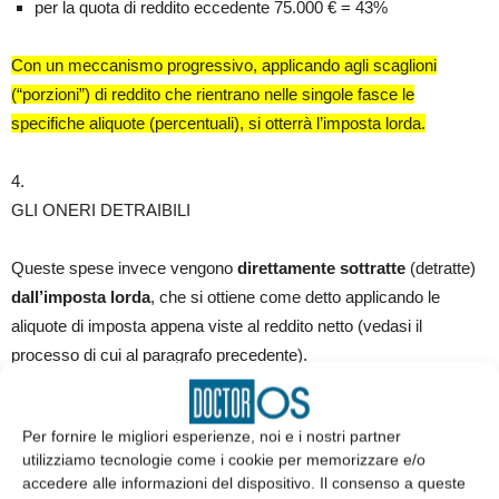
per la quota di reddito eccedente 75.000 € = 43%
Con un meccanismo progressivo, applicando agli scaglioni
(“porzioni”) di reddito che rientrano nelle singole fasce le
specifiche aliquote (percentuali), si otterrà l’imposta lorda.
4.
GLI ONERI DETRAIBILI
Queste spese invece vengono
direttamente sottratte
(detratte)
dall’imposta lorda
, che si ottiene come detto applicando le
aliquote di imposta appena viste al reddito netto (vedasi il
processo di cui al paragrafo precedente).
Su questo tema è importante ricordare una rilevante
novità
Per fornire le migliori esperienze, noi e i nostri partner
introdotta dalla legge di Bilancio per l’anno 2020: l’
obbligo
di
utilizziamo tecnologie come i cookie per memorizzare e/o
sostenere queste spese con
modalità di pagamento tracciate
.
accedere alle informazioni del dispositivo. Il consenso a queste