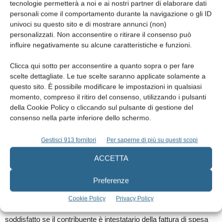
tecnologie permetterà a noi e ai nostri partner di elaborare dati
Questa disposizione, che, come anticipato,
è in vigore dal
personali come il comportamento durante la navigazione o gli ID
univoci su questo sito e di mostrare annunci (non)
1.1.2020
, trova la sua prima applicazione proprio in questa
personalizzati. Non acconsentire o ritirare il consenso può
dichiarazione dei redditi. La legge di Bilancio per il 2020 ha però
influire negativamente su alcune caratteristiche e funzioni.
previsto che il
pagamento tracciato
sia una
conditio sine qua
non
solo per gli
oneri detraibili al 19%
: non vi rientrano pertanto
Clicca qui sotto per acconsentire a quanto sopra o per fare
scelte dettagliate. Le tue scelte saranno applicate solamente a
le altre tipologie di oneri, siano essi detraibili o deducibili, salvo
questo sito. È possibile modificare le impostazioni in qualsiasi
ovviamente le detrazioni relative al comparto immobiliare. Per
momento, compreso il ritiro del consenso, utilizzando i pulsanti
mezzi di pagamento tracciati si intendono essenzialmente i
della Cookie Policy o cliccando sul pulsante di gestione del
bonifici bancari o postali, altri sistemi di pagamento diversi dal
consenso nella parte inferiore dello schermo.
denaro contante quali, ad esempio, le carte di debito, le carte di
Gestisci 913 fornitori
Per saperne di più su questi scopi
credito e le carte prepagate, e ancora gli assegni bancari o
circolari. Come precisato dalla stessa Agenzia delle Entrate nel
ACCETTA
2020, si considerano tracciati anche i pagamenti effettuati tramite
Preferenze
app di pagamento via smartphone, a condizione che si sia in
possesso dell’estratto del conto corrente su cui l’app stessa si
Cookie Policy
Privacy Policy
appoggia. Infine, l’obbligo di tracciabilità si ritiene comunque
soddisfatto se il contribuente è intestatario della fattura di spesa