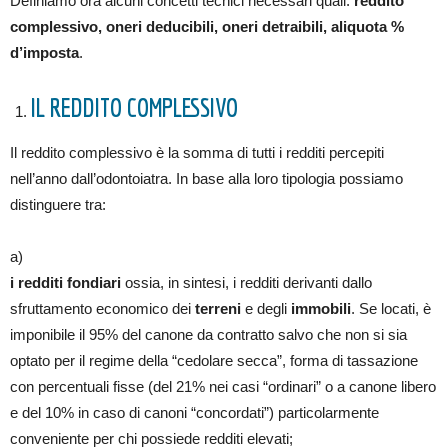
Definiamo ora alcuni concetti tecnici necessari quali:
reddito
complessivo, oneri deducibili, oneri detraibili, aliquota %
d’imposta
.
IL REDDITO COMPLESSIVO
Il reddito complessivo è la somma di tutti i redditi percepiti
nell’anno dall’odontoiatra. In base alla loro tipologia possiamo
distinguere tra:
a)
i redditi fondiari
ossia, in sintesi, i redditi derivanti dallo
sfruttamento economico dei
terreni
e degli
immobili
. Se locati, è
imponibile il 95% del canone da contratto salvo che non si sia
optato per il regime della “cedolare secca”, forma di tassazione
con percentuali fisse (del 21% nei casi “ordinari” o a canone libero
e del 10% in caso di canoni “concordati”) particolarmente
conveniente per chi possiede redditi elevati;