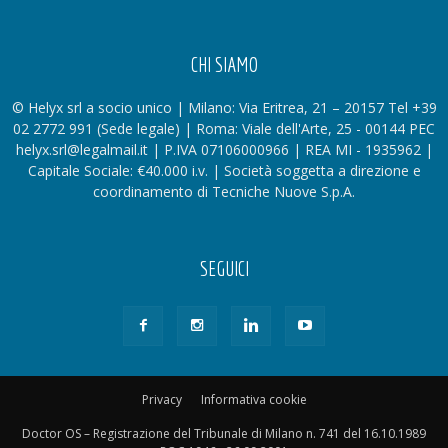
CHI SIAMO
© Helyx srl a socio unico | Milano: Via Eritrea, 21 – 20157 Tel +39
02 2772 991 (Sede legale) | Roma: Viale dell'Arte, 25 - 00144 PEC
helyx.srl@legalmail.it | P.IVA 07106000966 | REA MI - 1935962 |
Capitale Sociale: €40.000 i.v. | Società soggetta a direzione e
coordinamento di Tecniche Nuove S.p.A.
SEGUICI
Privacy
Informativa cookie
Doctor OS – Registrazione del Tribunale di Milano n. 741 del 16.10.1989