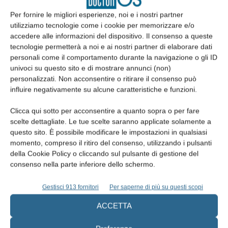
se l’evento si è verificato per colpa (anche “lieve”) da
Per fornire le migliori esperienze, noi e i nostri partner
imperizia: i) nell’ipotesi di errore rimproverabile
utilizziamo tecnologie come i cookie per memorizzare e/o
accedere alle informazioni del dispositivo. Il consenso a queste
nell’esecuzione dell’atto medico quando il caso concreto
tecnologie permetterà a noi e ai nostri partner di elaborare dati
non è regolato dalle raccomandazioni delle linee-guida o,
personali come il comportamento durante la navigazione o gli ID
in mancanza, dalle buone pratiche clinico-assistenziali; ii)
univoci su questo sito e di mostrare annunci (non)
nell’ipotesi di errore rimproverabile nella individuazione e
personalizzati. Non acconsentire o ritirare il consenso può
influire negativamente su alcune caratteristiche e funzioni.
nella scelta di linee-guida o di buone pratiche che non
risultino adeguate alla specificità del caso concreto, fermo
Clicca qui sotto per acconsentire a quanto sopra o per fare
restando l’obbligo del medico di disapplicarle quando la
scelte dettagliate. Le tue scelte saranno applicate solamente a
specificità del caso renda necessario lo scostamento da
questo sito. È possibile modificare le impostazioni in qualsiasi
momento, compreso il ritiro del consenso, utilizzando i pulsanti
esse;
della Cookie Policy o cliccando sul pulsante di gestione del
se l’evento si è verificato per colpa (soltanto “grave”) da
consenso nella parte inferiore dello schermo.
imperizia nell’ipotesi di errore rimproverabile
nell’esecuzione, quando il medico, in detta fase, abbia
Gestisci 913 fornitori
Per saperne di più su questi scopi
comunque scelto e rispettato le linee-guida o, in
ACCETTA
mancanza, le buone pratiche che risultano adeguate o
adattate al caso concreto, tenuto conto altresì del grado di